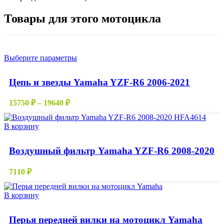
Товары для этого мотоцикла
Этот
Выберите параметры
товар
имеет
Цепь и звезды Yamaha YZF-R6 2006-2021
несколько
вариаций.
Диапазон
Опции
15750
₽
–
19640
₽
цен:
можно
выбрать
15750 ₽
В корзину
на
–
странице
19640 ₽
товара.
Воздушный фильтр Yamaha YZF-R6 2008-2020
7110
₽
В корзину
Перья передней вилки на мотоцикл Yamaha