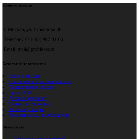
Наши контакты
г. Москва, ул. Гурьянова 30
Телефон: +7 (495) 997-01-66
Email: mail@probikers.ru
Каталог мотозапчастей
Цепи и звезды
Сальники и пыльники вилки
Подшипники колеса
Цепи ГРМ
Диски сцепления
Тормозные колодки
Реле регуляторы
Ремкомплекты карбюратора
Меню сайта