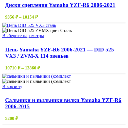
имеет
Диски сцепления Yamaha YZF-R6 2006-2021
несколько
вариаций.
Диапазон
Опции
9356
₽
–
10154
₽
цен:
можно
выбрать
9356 ₽
на
–
Этот
Выберите параметры
странице
10154 ₽
товар
товара.
имеет
Цепь Yamaha YZF-R6 2006-2021 — DID 525
несколько
VX3 / ZVM-X 114 звеньев
вариаций.
Опции
можно
Диапазон
10710
₽
–
13860
₽
выбрать
цен:
на
10710 ₽
странице
–
В корзину
товара.
13860 ₽
Сальники и пыльники вилки Yamaha YZF-R6
2006-2015
5200
₽