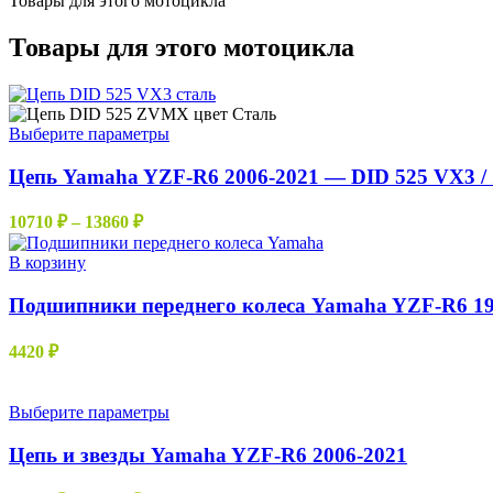
Товары для этого мотоцикла
Товары для этого мотоцикла
Этот
Выберите параметры
товар
имеет
Цепь Yamaha YZF-R6 2006-2021 — DID 525 VX3 /
несколько
вариаций.
Диапазон
10710
₽
–
13860
₽
Опции
цен:
можно
10710 ₽
В корзину
выбрать
–
на
Подшипники переднего колеса Yamaha YZF-R6 19
13860 ₽
странице
товара.
4420
₽
Этот
Выберите параметры
товар
имеет
Цепь и звезды Yamaha YZF-R6 2006-2021
несколько
вариаций.