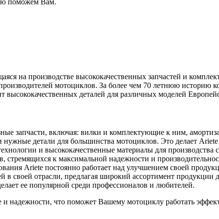
тью поможем Вам.
ющаяся на производстве высококачественных запчастей и компле
оизводителей мотоциклов. За более чем 70 летнюю историю ком
т высококачественных деталей для различных моделей Европей
зные запчасти, включая: вилки и комплектующие к ним, аморти
и нужные детали для большинства мотоциклов. Это делает Ariet
технологии и высококачественные материалы для производства с
ов, стремящихся к максимальной надежности и производительнос
нования Ariete постоянно работает над улучшением своей продук
ей в своей отрасли, предлагая широкий ассортимент продукции
делает ее популярной среди профессионалов и любителей.
ве и надежности, что поможет Вашему мотоциклу работать эффект