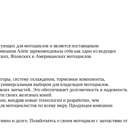
ктующих для мотоциклов и является поставщиком
пания Ariete зарекомендовала себя как один из ведущих
ских, Японских и Американских мотоциклов.
заторы, систему охлаждения, тормозные компоненты,
e универсальным выбором для владельцев мотоциклов.
воих запчастей. Это обеспечивает долговечность и надежность
ти своих железных коней.
ции, внедряя новые технологии и разработки, чем
 для мотоциклистов по всему миру. Продукция компании
ивно и долго. Позаботьтесь о своем мотоцикле с запчастями от