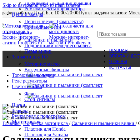
Прокладки клапанной крышки
Skip to navigation
Skip to main content
Ремкомплекты карбюратора
График работы: Пн-CБ, с 10:00-20:00
Пункт выдачи заказов: Моск
Цепи и звезды
Цепи и звезды (комплекты)
Приводные цепи
Подвеска
Сальники и пыльники
Подшипники переднего колеса
ГЛАВНАЯ
Перья вилки
ОПЛАТА И ДОС
Запчасти для ТО
ОТЗЫВЫ
Моторное масло
КОНТАКТЫ
Воздушные фильтры
Тормозные колодки
Реле регуляторы
Cветотехника
Фары
Стоп-сигналы
Пауки
Зеркала
Ручки руля с подогревом
Мотопластик
Главная
/
Подвеска мотоцикла
/
Сальники и пыльники вилки
/
Пластик для Honda
Пластик для Yamaha
Сальники и пыльники вилк