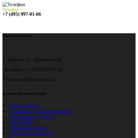
Телефон:
+7 (495) 997-01-66
Наши контакты
г. Москва, ул. Гурьянова 30
Телефон: +7 (495) 997-01-66
Email: mail@probikers.ru
Каталог мотозапчастей
Цепи и звезды
Сальники и пыльники вилки
Подшипники колеса
Цепи ГРМ
Диски сцепления
Тормозные колодки