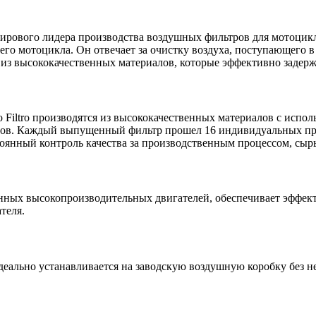
рового лидера производства воздушных фильтров для мотоцикло
о мотоцикла. Он отвечает за очистку воздуха, поступающего в д
ы из высококачественных материалов, которые эффективно задерж
 Filtro производятся из высококачественных материалов с испо
ов. Каждый выпущенный фильтр прошел 16 индивидуальных пров
янный контроль качества за производственным процессом, сырь
нных высокопроизводительных двигателей, обеспечивает эффек
теля.
деально устанавливается на заводскую воздушную коробку без 