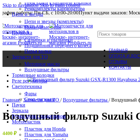
Прокладки клапанной крышки
Skip to navigation
Skip to main content
Ремкомплекты карбюратора
График работы: Пн-CБ, с 10:00-20:00
Пункт выдачи заказов: Моск
Цепи и звезды
Цепи и звезды (комплекты)
Приводные цепи
Подвеска
Сальники и пыльники
Подшипники переднего колеса
ГЛАВНАЯ
Перья вилки
ОПЛАТА И ДОС
Запчасти для ТО
ОТЗЫВЫ
Моторное масло
КОНТАКТЫ
Воздушные фильтры
Тормозные колодки
Реле регуляторы
Cветотехника
Фары
Стоп-сигналы
Главная
/
Запчасти для ТО
/
Воздушные фильтры
/
Воздушный ф
Пауки
Зеркала
Воздушный фильтр Suzuki G
Ручки руля с подогревом
Мотопластик
Пластик для Honda
4400
₽
Пластик для Yamaha