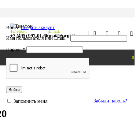
Войти
Создать аккаунт
Телефон:
Email:
+7 (495) 997-01-66
mail@probikers.ru
Обязательно
Имя пользователя или Email
*
Обязательно
Пароль
*
0
Войти
Забыли пароль?
Запомнить меня
20