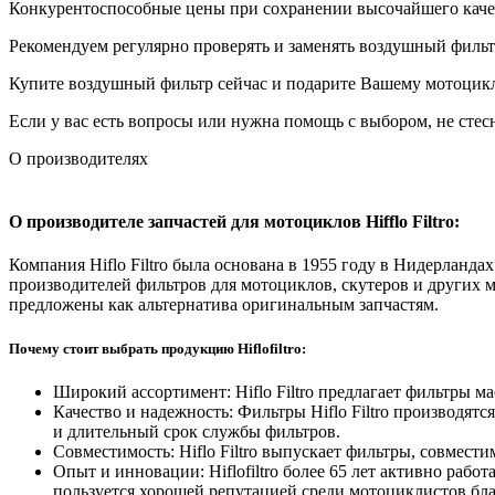
Конкурентоспособные цены при сохранении высочайшего качест
Рекомендуем регулярно проверять и заменять воздушный фильт
Купите воздушный фильтр сейчас и подарите Вашему мотоцикл
Если у вас есть вопросы или нужна помощь с выбором, не стес
О производителях
О производителе запчастей для мотоциклов
Hifflo
Filtro:
Компания Hiflo Filtro была основана в 1955 году в Нидерланда
производителей фильтров для мотоциклов, скутеров и других 
предложены как альтернатива оригинальным запчастям.
Почему стоит выбрать продукцию Hiflofiltro:
Широкий ассортимент: Hiflo Filtro предлагает фильтры 
Качество и надежность: Фильтры Hiflo Filtro производя
и длительный срок службы фильтров.
Совместимость: Hiflo Filtro выпускает фильтры, совмест
Опыт и инновации: Hiflofiltro более 65 лет активно ра
пользуется хорошей репутацией среди мотоциклистов бла