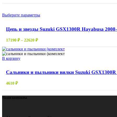
цен:
выбрать
10850 ₽
на
–
странице
Этот
Выберите параметры
16210 ₽
товара.
товар
имеет
Цепь и звезды Suzuki GSX1300R Hayabusa 2008
несколько
вариаций.
Опции
Диапазон
17190
₽
–
22620
₽
можно
цен:
выбрать
17190 ₽
на
–
странице
В корзину
22620 ₽
товара.
Сальники и пыльники вилки Suzuki GSX1300R 
4610
₽
Наши контакты