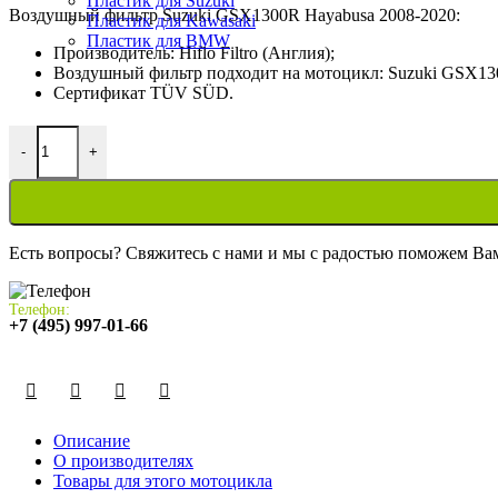
Пластик для Suzuki
Воздушный фильтр Suzuki GSX1300R Hayabusa 2008-2020:
Пластик для Kawasaki
Пластик для BMW
Производитель: Hiflo Filtro (Англия);
Воздушный фильтр подходит на мотоцикл: Suzuki GSX1300R 
Сертификат TÜV SÜD.
Количество товара Воздушный фильтр Suzuki GSX-R1300 Hayab
-
+
Есть вопросы? Свяжитесь с нами и мы с радостью поможем Ва
Телефон:
+7 (495) 997-01-66
Описание
О производителях
Товары для этого мотоцикла