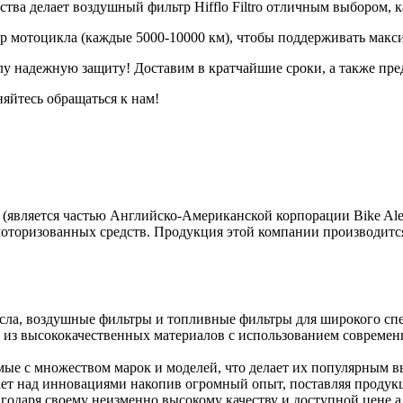
ва делает воздушный фильтр Hifflo Filtro отличным выбором, к
р мотоцикла (каждые 5000-10000 км), чтобы поддерживать макс
у надежную защиту! Доставим в кратчайшие сроки, а также пре
няйтесь обращаться к нам!
х (является частью Английско-Американской корпорации Bike Aler
моторизованных средств. Продукция этой компании производится
масла, воздушные фильтры и топливные фильтры для широкого сп
тся из высококачественных материалов с использованием совреме
имые с множеством марок и моделей, что делает их популярным 
ботает над инновациями накопив огромный опыт, поставляя прод
годаря своему неизменно высокому качеству и доступной цене 