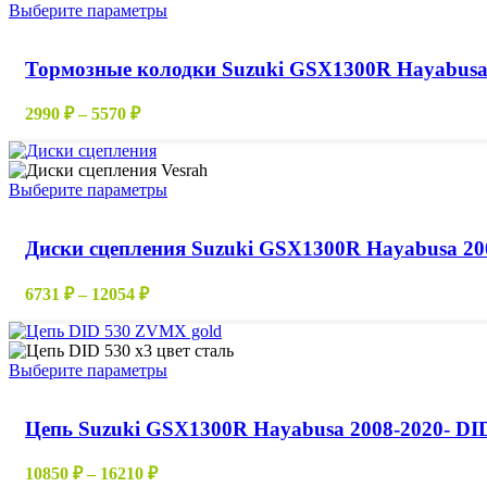
Этот
Выберите параметры
товар
имеет
Тормозные колодки Suzuki GSX1300R Hayabusa
несколько
вариаций.
Опции
Диапазон
2990
₽
–
5570
₽
можно
цен:
выбрать
2990 ₽
на
–
странице
Этот
Выберите параметры
5570 ₽
товара.
товар
имеет
Диски сцепления Suzuki GSX1300R Hayabusa 20
несколько
вариаций.
Опции
Диапазон
6731
₽
–
12054
₽
можно
цен:
выбрать
6731 ₽
на
–
странице
Этот
Выберите параметры
12054 ₽
товара.
товар
имеет
Цепь Suzuki GSX1300R Hayabusa 2008-2020- DID
несколько
вариаций.
Опции
Диапазон
10850
₽
–
16210
₽
можно