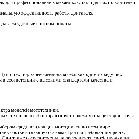
ак для профессиональных механиков, так и для мотолюбителей.
имальную эффективность работы двигателя.
длагаем удобные способы оплаты.
t) и с тех пор зарекомендовала себя как один из ведущих
 в соответствии с высокими стандартами качества и
ектра моделей мототехники.
нных технологий. Это гарантирует надежную защиту двигателя
выбором среди владельцев мотоциклов во всем мире.
укцию, соответствующую самым строгим требованиям рынк,
а. Они также сосредоточены на доступности своей продукции