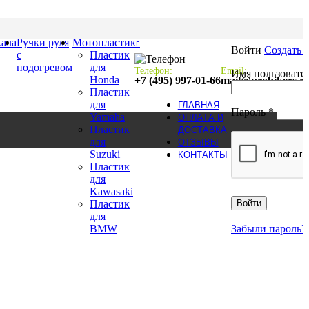
кала
Ручки руля
Мотопластик
Войти
Создать 
с
Пластик
подогревом
для
Телефон:
Email:
Имя пользовате
Honda
+7 (495) 997-01-66
mail@probikers.r
Пластик
для
ГЛАВНАЯ
Обязат
Пароль
*
Yamaha
ОПЛАТА И
Пластик
ДОСТАВКА
для
ОТЗЫВЫ
Suzuki
КОНТАКТЫ
Пластик
для
Kawasaki
Пластик
Войти
для
BMW
Забыли пароль?