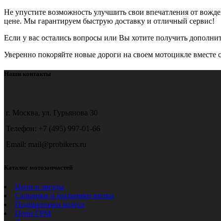
Не упустите возможность улучшить свои впечатления от вожде
цене. Мы гарантируем быструю доставку и отличный сервис!
Если у вас остались вопросы или Вы хотите получить дополн
Уверенно покоряйте новые дороги на своем мотоцикле вместе с 
Наши контакты
г. Москва, ул. Гурьянова 30
Телефон: +7 (495) 997-01-66
Email: mail@probikers.ru
Каталог мотозапчастей
Цепи и звезды
Сальники и пыльники вилки
Подшипники колеса
Цепи ГРМ