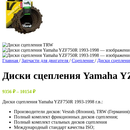
Главная
/
Запчасти для двигателя
/
Сцепление
/
Диски сцеплен
Диски сцепления Yamaha Y
Диапазон
9356
₽
–
10154
₽
цен:
Диски сцепления Yamaha YZF750R 1993-1998 г.в.:
9356 ₽
–
Производители дисков: Vesrah (Япония), TRW (Германия)
10154 ₽
Полный комплект фрикционных дисков сцепления;
Полный комплект стальных дисков сцепления
Международный стандарт качества ISO;