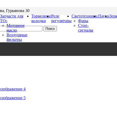
ва, Гурьянова 30
Запчасти для
Тормозные
Реле
Cветотехника
Пауки
Зер
ТО
колодки
регуляторы
Фары
Моторное
Стоп-
Поиск
масло
сигналы
Воздушные
фильтры