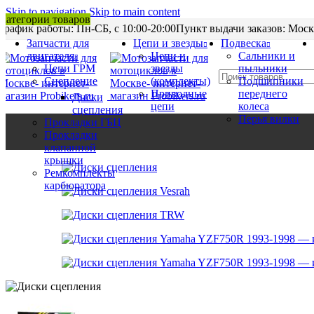
Skip to navigation
Skip to main content
Категории товаров
График работы: Пн-CБ, с 10:00-20:00
Пункт выдачи заказов: Моск
Запчасти для
Цепи и звезды
Подвеска
двигателя
Цепи и
Сальники и
Цепи ГРМ
звезды
пыльники
Сцепление
(комплекты)
Подшипники
Приводные
переднего
Диски
цепи
колеса
сцепления
Перья вилки
Прокладки ГБЦ
Прокладки
клапанной
крышки
Ремкомплекты
карбюратора