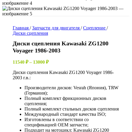
Главная
/
Запчасти для двигателя
/
Сцепление
/
Диски сцепления
Диски сцепления Kawasaki ZG1200
Voyager 1986-2003
Диапазон
11540
₽
–
13000
₽
цен:
Диски сцепления Kawasaki ZG1200 Voyager 1986-
11540 ₽
2003 г.в.:
–
13000 ₽
Производители дисков: Vesrah (Япония), TRW
(Германия);
Полный комплект фрикционных дисков
сцепления;
Полный комплект стальных дисков сцепления
Международный стандарт качества ISO;
Изготовлены в соответствии со
спецификацией OEM запчасти;
Подходит на мотоцикл: Kawasaki ZG1200