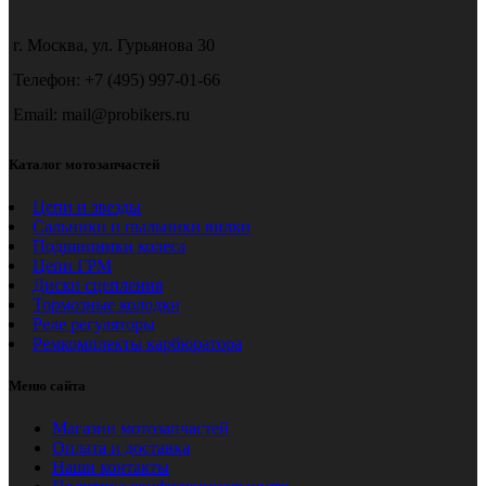
г. Москва, ул. Гурьянова 30
Телефон: +7 (495) 997-01-66
Email: mail@probikers.ru
Каталог мотозапчастей
Цепи и звезды
Сальники и пыльники вилки
Подшипники колеса
Цепи ГРМ
Диски сцепления
Тормозные колодки
Реле регуляторы
Ремкомплекты карбюратора
Меню сайта
Магазин мотозапчастей
Оплата и доставка
Наши контакты