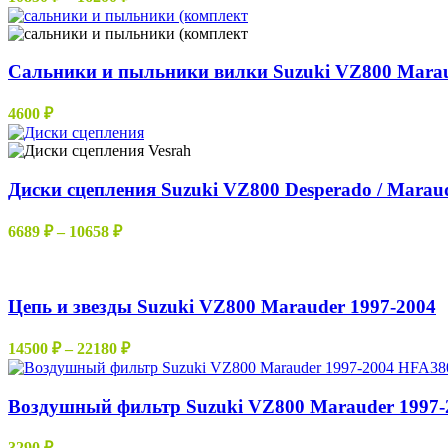
цен:
10850 ₽
–
Сальники и пыльники вилки Suzuki VZ800 Marau
16200 ₽
4600
₽
Диски сцепления Suzuki VZ800 Desperado / Marau
Диапазон
6689
₽
–
10658
₽
цен:
6689 ₽
–
Цепь и звезды Suzuki VZ800 Marauder 1997-2004
10658 ₽
Диапазон
14500
₽
–
22180
₽
цен:
14500 ₽
–
Воздушный фильтр Suzuki VZ800 Marauder 1997-
22180 ₽
3290
₽