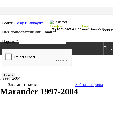
Войти
Создать аккаунт
Телефон:
Email:
+7 (495) 997-01-66
mail@probikers.r
Обязательно
Имя пользователя или Email
*
Обязательно
Пароль
*
0
Войти
r 1997-2004
Забыли пароль?
Запомнить меня
Marauder 1997-2004