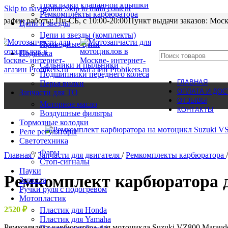
Прокладки клапанной крышки
Skip to navigation
Skip to main content
Ремкомплекты карбюратора
График работы: Пн-CБ, с 10:00-20:00
Пункт выдачи заказов: Моск
Цепи и звезды
Цепи и звезды (комплекты)
Приводные цепи
Подвеска
Сальники и пыльники
Подшипники переднего колеса
ГЛАВНАЯ
Перья вилки
ОПЛАТА И ДОС
Запчасти для ТО
ОТЗЫВЫ
Моторное масло
КОНТАКТЫ
Воздушные фильтры
Тормозные колодки
Реле регуляторы
Cветотехника
Фары
Главная
/
Запчасти для двигателя
/
Ремкомплекты карбюратора
/
Стоп-сигналы
Пауки
Ремкомплект карбюратора д
Зеркала
Ручки руля с подогревом
Мотопластик
2520
₽
Пластик для Honda
Пластик для Yamaha
Ремкомплект карбюратора для мотоцикла Suzuki VZ800 Marauder