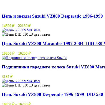
Цепь и звезды Suzuki VZ800 Desperado 1996-1999
Диапазон
14500
₽
–
22180
₽
цен:
14500 ₽
–
Цепь Suzuki VZ800 Marauder 1997-2004- DID 530 
22180 ₽
Диапазон
10850
₽
–
16200
₽
цен:
10850 ₽
–
Подшипники переднего колеса Suzuki VZ800 Mara
16200 ₽
3187
₽
Цепь Suzuki VZ800 Desperado 1996-1999- DID 530
Диапазон
10850
₽
–
16200
₽