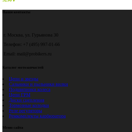
Наши контакты
г. Москва, ул. Гурьянова 30
Телефон: +7 (495) 997-01-66
Email: mail@probikers.ru
Каталог мотозапчастей
Цепи и звезды
Сальники и пыльники вилки
Подшипники колеса
Цепи ГРМ
Диски сцепления
Тормозные колодки
Реле регуляторы
Ремкомплекты карбюратора
Меню сайта