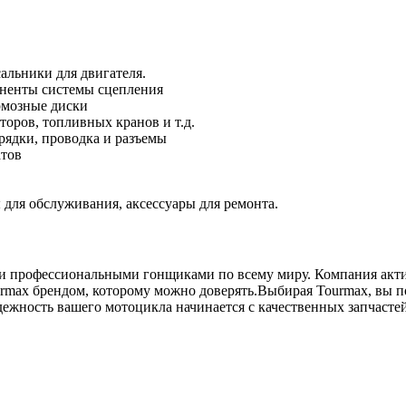
альники для двигателя.
оненты системы сцепления
рмозные диски
оров, топливных кранов и т.д.
рядки, проводка и разъемы
атов
для обслуживания, аксессуары для ремонта.
 и профессиональными гонщиками по всему миру. Компания акти
rmax брендом, которому можно доверять.Выбирая Tourmax, вы п
дежность вашего мотоцикла начинается с качественных запчасте