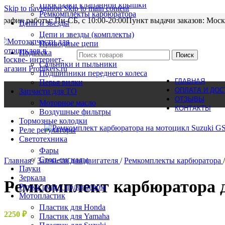
Прокладки клапанной крышки
Skip to navigation
Skip to main content
Ремкомплекты карбюратора
График работы: Пн-CБ, с 10:00-20:00
Пункт выдачи заказов: Моск
Цепи и звезды
Цепи и звезды (комплекты)
Приводные цепи
Подвеска
Поиск
Сальники и пыльники
Подшипники переднего колеса
ГЛАВНАЯ
Перья вилки
ОПЛАТА И ДОС
Запчасти для ТО
ОТЗЫВЫ
Моторное масло
КОНТАКТЫ
Воздушные фильтры
Тормозные колодки
Реле регуляторы
Cветотехника
Фары
Стоп-сигналы
Главная
/
Запчасти для двигателя
/
Ремкомплекты карбюратора
/
Пауки
Зеркала
Ремкомплект карбюратора д
Ручки руля с подогревом
Мотопластик
Пластик для Honda
2250
₽
Пластик для Yamaha