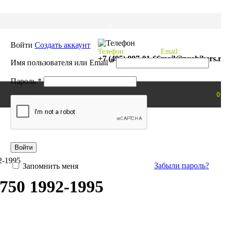
Войти
Создать аккаунт
Телефон:
Email:
+7 (495) 997-01-66
mail@probikers.r
Обязательно
Имя пользователя или Email
*
Обязательно
Пароль
*
0
Войти
2-1995
Забыли пароль?
Запомнить меня
50 1992-1995