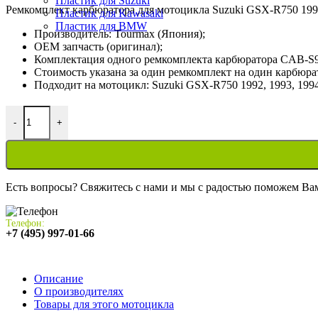
Пластик для Suzuki
Ремкомплект карбюратора для мотоцикла Suzuki GSX-R750 1992-
Пластик для Kawasaki
Пластик для BMW
Производитель: Tourmax (Япония);
OEM запчасть (оригинал);
Комплектация одного ремкомплекта карбюратора CAB-S9
Стоимость указана за один ремкомплект на один карбюра
Подходит на мотоцикл: Suzuki GSX-R750 1992, 1993, 1994
Количество товара Ремкомплект карбюратора для мотоцикла S
-
+
Есть вопросы? Свяжитесь с нами и мы с радостью поможем Ва
Телефон:
+7 (495) 997-01-66
Описание
О производителях
Товары для этого мотоцикла