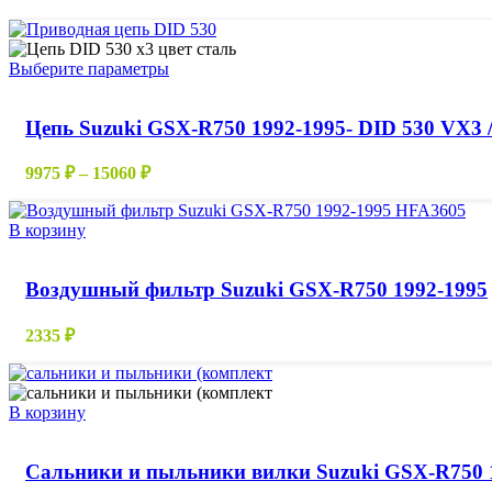
Этот
Выберите параметры
товар
имеет
Цепь Suzuki GSX-R750 1992-1995- DID 530 VX3 
несколько
вариаций.
Опции
Диапазон
9975
₽
–
15060
₽
можно
цен:
выбрать
9975 ₽
на
В корзину
–
странице
15060 ₽
товара.
Воздушный фильтр Suzuki GSX-R750 1992-1995
2335
₽
В корзину
Сальники и пыльники вилки Suzuki GSX-R750 