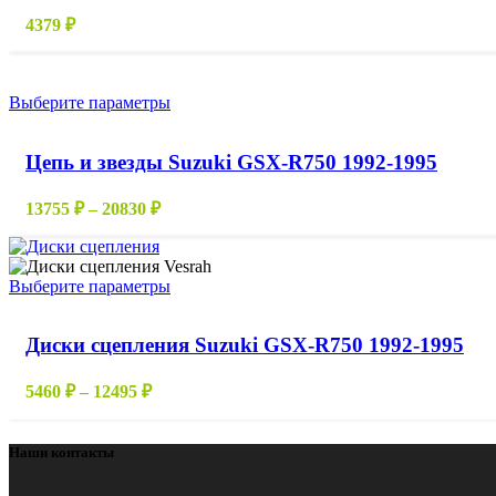
4379
₽
Этот
Выберите параметры
товар
имеет
Цепь и звезды Suzuki GSX-R750 1992-1995
несколько
вариаций.
Опции
Диапазон
13755
₽
–
20830
₽
можно
цен:
выбрать
13755 ₽
на
–
странице
Этот
Выберите параметры
20830 ₽
товара.
товар
имеет
Диски сцепления Suzuki GSX-R750 1992-1995
несколько
вариаций.
Опции
Диапазон
5460
₽
–
12495
₽
можно
цен:
выбрать
5460 ₽
на
–
Наши контакты
странице
12495 ₽
товара.