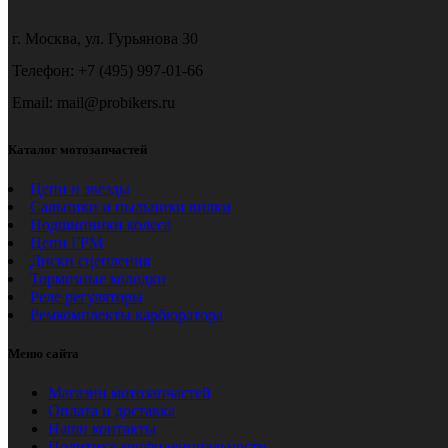
г. Москва, ул. Гурьянова 30
Телефон: +7 (495) 997-01-66
Email: mail@probikers.ru
Каталог мотозапчастей
Цепи и звезды
Сальники и пыльники вилки
Подшипники колеса
Цепи ГРМ
Диски сцепления
Тормозные колодки
Реле регуляторы
Ремкомплекты карбюратора
Меню сайта
Магазин мотозапчастей
Оплата и доставка
Наши контакты
Политика конфиденциальности