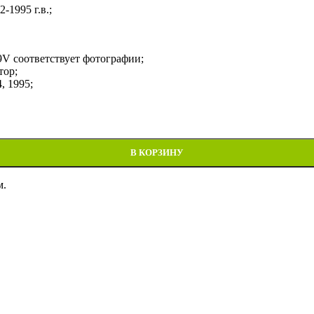
1995 г.в.;
V соответствует фотографии;
тор;
, 1995;
uzuki GSX-R750 1992-1995
В КОРЗИНУ
м.