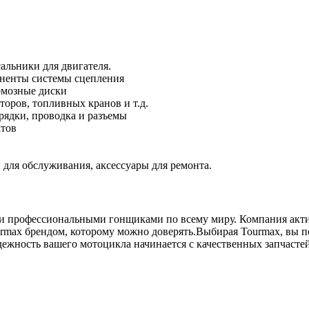
альники для двигателя.
оненты системы сцепления
рмозные диски
оров, топливных кранов и т.д.
рядки, проводка и разъемы
атов
для обслуживания, аксессуары для ремонта.
 и профессиональными гонщиками по всему миру. Компания акти
rmax брендом, которому можно доверять.Выбирая Tourmax, вы п
дежность вашего мотоцикла начинается с качественных запчасте