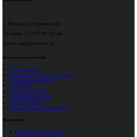
г. Москва, ул. Гурьянова 30
Телефон: +7 (495) 997-01-66
Email: mail@probikers.ru
Каталог мотозапчастей
Цепи и звезды
Сальники и пыльники вилки
Подшипники колеса
Цепи ГРМ
Диски сцепления
Тормозные колодки
Реле регуляторы
Ремкомплекты карбюратора
Меню сайта
Магазин мотозапчастей