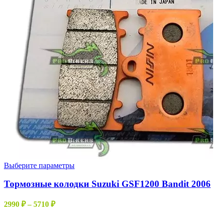
Этот
Выберите параметры
товар
имеет
Тормозные колодки Suzuki GSF1200 Bandit 2006
несколько
вариаций.
Диапазон
2990
₽
–
5710
₽
Опции
цен: