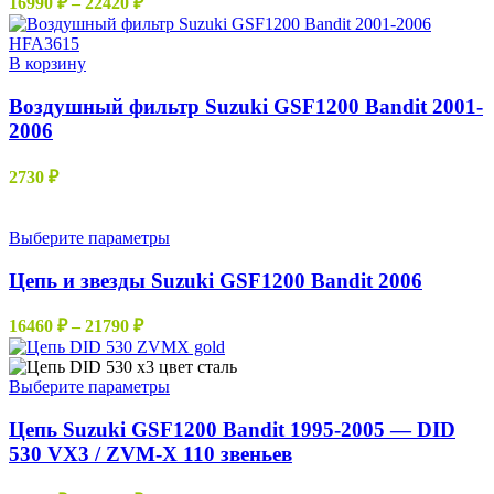
16990
₽
–
22420
₽
Опции
цен:
можно
16990 ₽
выбрать
–
В корзину
на
22420 ₽
странице
Воздушный фильтр Suzuki GSF1200 Bandit 2001-
товара.
2006
2730
₽
Этот
Выберите параметры
товар
имеет
Цепь и звезды Suzuki GSF1200 Bandit 2006
несколько
вариаций.
Диапазон
16460
₽
–
21790
₽
Опции
цен:
можно
16460 ₽
выбрать
–
Этот
Выберите параметры
на
товар
21790 ₽
странице
имеет
Цепь Suzuki GSF1200 Bandit 1995-2005 — DID
товара.
несколько
530 VX3 / ZVM-X 110 звеньев
вариаций.
Опции