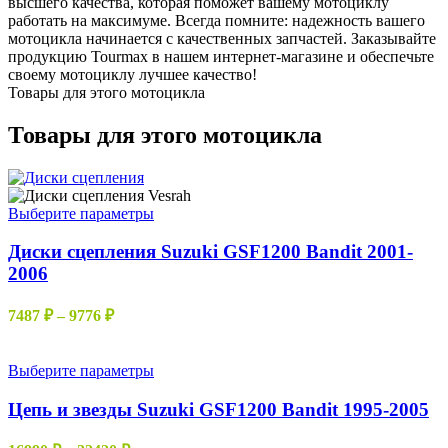
высшего качества, которая поможет вашему мотоциклу
работать на максимуме. Всегда помните: надежность вашего
мотоцикла начинается с качественных запчастей. Заказывайте
продукцию Tourmax в нашем интернет-магазине и обеспечьте
своему мотоциклу лучшее качество!
Товары для этого мотоцикла
Товары для этого мотоцикла
Этот
Выберите параметры
товар
имеет
Диски сцепления Suzuki GSF1200 Bandit 2001-
несколько
2006
вариаций.
Опции
Диапазон
7487
₽
–
9776
₽
можно
цен:
выбрать
7487 ₽
на
–
Этот
Выберите параметры
странице
товар
9776 ₽
товара.
имеет
Цепь и звезды Suzuki GSF1200 Bandit 1995-2005
несколько
вариаций.
Диапазон