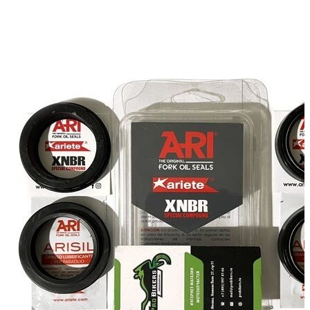
можно
2990 ₽
выбрать
–
на
5710 ₽
странице
товара.