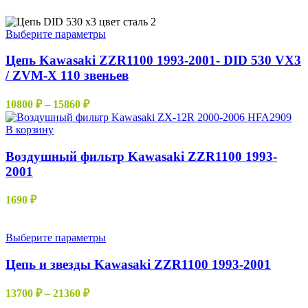
Этот
Выберите параметры
товар
имеет
Цепь Kawasaki ZZR1100 1993-2001- DID 530 VX3
несколько
/ ZVM-X 110 звеньев
вариаций.
Опции
Диапазон
10800
₽
–
15860
₽
можно
цен:
выбрать
10800 ₽
В корзину
на
–
странице
Воздушный фильтр Kawasaki ZZR1100 1993-
15860 ₽
товара.
2001
1690
₽
Этот
Выберите параметры
товар
имеет
Цепь и звезды Kawasaki ZZR1100 1993-2001
несколько
вариаций.
Диапазон
13700
₽
–
21360
₽
Опции
цен: