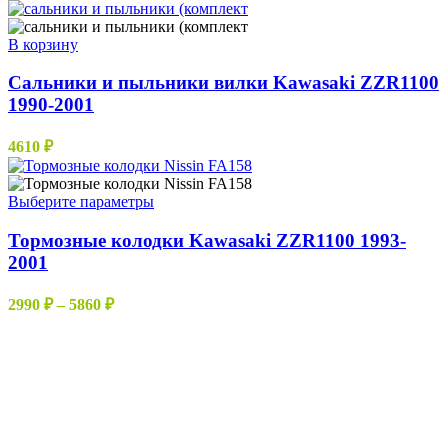
цен:
можно
10660 ₽
выбрать
–
В корзину
на
11750 ₽
странице
Сальники и пыльники вилки Kawasaki ZZR1100
товара.
1990-2001
4610
₽
Этот
Выберите параметры
товар
имеет
Тормозные колодки Kawasaki ZZR1100 1993-
несколько
2001
вариаций.
Опции
Диапазон
2990
₽
–
5860
₽
можно
цен:
выбрать
2990 ₽
на
–
странице
5860 ₽
товара.