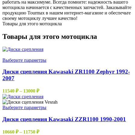
работать на максимуме. Всегда помните: надежность вашего
мотоцикла начинается с качественных запчастей. Заказывайте
продукцию Tourmax в нашем интернет-магазине и обеспечьте
своему мотоциклу лучшее качество!
Товары для этого мотоцикла
Товары для этого мотоцикла
Этот
Выберите параметры
товар
имеет
Диски сцепления Kawasaki ZR1100 Zephyr 1992-
несколько
2007
вариаций.
Опции
Диапазон
11540
₽
–
13000
₽
можно
цен:
выбрать
11540 ₽
на
–
Этот
Выберите параметры
странице
товар
13000 ₽
товара.
имеет
Диски сцепления Kawasaki ZZR1100 1990-2001
несколько
вариаций.
Диапазон
10660
₽
–
11750
₽
Опции