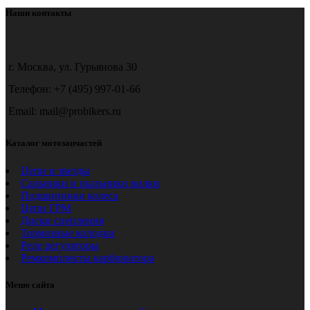
можно
13700 ₽
Наши контакты
выбрать
–
на
21360 ₽
странице
товара.
г. Москва, ул. Гурьянова 30
Телефон: +7 (495) 997-01-66
Email: mail@probikers.ru
Каталог мотозапчастей
Цепи и звезды
Сальники и пыльники вилки
Подшипники колеса
Цепи ГРМ
Диски сцепления
Тормозные колодки
Реле регуляторы
Ремкомплекты карбюратора
Меню сайта