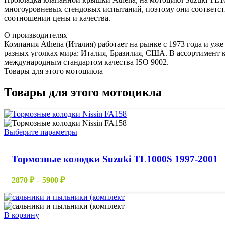
многоуровневых стендовых испытаний, поэтому они соответс
соотношении цены и качества.
О производителях
Компания Athena (Италия) работает на рынке с 1973 года и уже
разных уголках мира: Италия, Бразилия, США. В ассортимент к
международным стандартом качества ISO 9002.
Товары для этого мотоцикла
Товары для этого мотоцикла
Этот
Выберите параметры
товар
имеет
Тормозные колодки Suzuki TL1000S 1997-2001
несколько
вариаций.
Опции
Диапазон
2870
₽
–
5900
₽
можно
цен:
выбрать
2870 ₽
на
–
странице
В корзину
5900 ₽
товара.