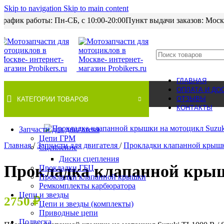
Skip to navigation
Skip to main content
График работы: Пн-CБ, с 10:00-20:00
Пункт выдачи заказов: Моск
ГЛАВНАЯ
ОПЛАТА И ДО
ОТЗЫВЫ
КАТЕГОРИИ ТОВАРОВ
КОНТАКТЫ
Нет в наличии
Запчасти для двигателя
Цепи ГРМ
Главная
/
Запчасти для двигателя
/
Прокладки клапанной кры
Сцепление
Диски сцепления
Прокладка клапанной крышк
Прокладки ГБЦ
Прокладки клапанной крышки
Ремкомплекты карбюратора
Цепи и звезды
2750
₽
Цепи и звезды (комплекты)
Приводные цепи
Подвеска