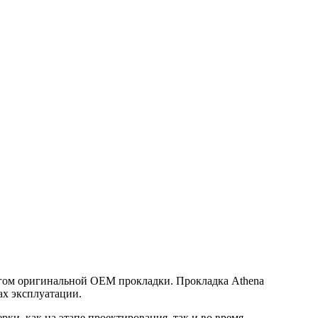
логом оригинальной OEM прокладки. Прокладка Athena
ах эксплуатации.
рки, как на этапе проектирования, так и во время