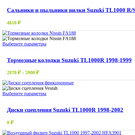
Сальники и пыльники вилки Suzuki TL1000 R/S
4610
₽
Этот
Выберите параметры
товар
имеет
Тормозные колодки Suzuki TL1000R 1998-1999
несколько
вариаций.
Опции
Диапазон
2870
₽
–
5900
₽
можно
цен:
выбрать
2870 ₽
на
–
странице
Этот
Выберите параметры
5900 ₽
товара.
товар
имеет
Диски сцепления Suzuki TL1000R 1998-2002
несколько
вариаций.
Опции
0
₽
можно
выбрать