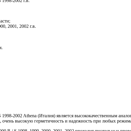
1998-2002 г.в.
асти;
0, 2001, 2002 г.в.
м.
S 1998-2002 Athena (Италия) является высококачественным ана
а, очень высокую герметичность и надежность при любых режим
 R / S 1998, 1999, 2000, 2001, 2002 проходит тщательные прове