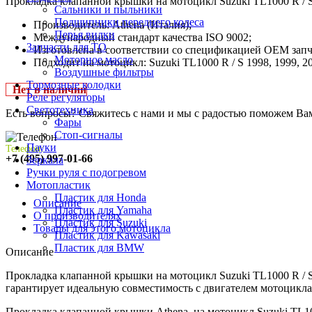
Прокладка клапанной крышки на мотоцикл Suzuki TL1000 R / S 
Сальники и пыльники
Подшипники переднего колеса
Производитель: Athena (Италия);
Перья вилки
Международный стандарт качества ISO 9002;
Запчасти для ТО
Изготовлена в соответствии со спецификацией OEM запч
Моторное масло
Подходит на мотоцикл: Suzuki TL1000 R / S 1998, 1999, 200
Воздушные фильтры
Тормозные колодки
Нет в наличии
Реле регуляторы
Cветотехника
Есть вопросы? Свяжитесь с нами и мы с радостью поможем Ва
Фары
Стоп-сигналы
Пауки
Телефон:
+7 (495) 997-01-66
Зеркала
Ручки руля с подогревом
Мотопластик
Пластик для Honda
Описание
Пластик для Yamaha
О производителях
Пластик для Suzuki
Товары для этого мотоцикла
Пластик для Kawasaki
Пластик для BMW
Описание
Прокладка клапанной крышки на мотоцикл Suzuki TL1000 R / 
гарантирует идеальную совместимость с двигателем мотоцикл
Прокладка клапанной крышки Athena, на мотоцикл Suzuki TL1000