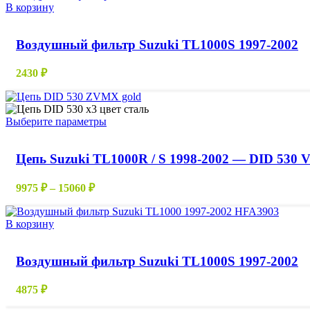
на
В корзину
странице
товара.
Воздушный фильтр Suzuki TL1000S 1997-2002
2430
₽
Этот
Выберите параметры
товар
имеет
Цепь Suzuki TL1000R / S 1998-2002 — DID 530 
несколько
вариаций.
Опции
Диапазон
9975
₽
–
15060
₽
можно
цен:
выбрать
9975 ₽
на
В корзину
–
странице
15060 ₽
товара.
Воздушный фильтр Suzuki TL1000S 1997-2002
4875
₽