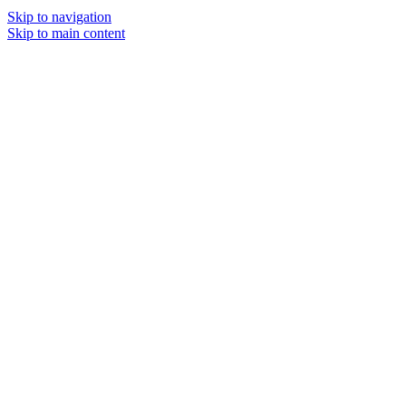
Skip to navigation
Skip to main content
8 (495) 997-01-66
Нет в наличии
Главная
/
Запчасти для двигателя
/
Прокладки клапанной
крышки
Прокладка клапанной крышки на мотоцикл
HONDA VFR1200F/X 2010-2018
4600
₽
Прокладка клапанной крышки на мотоцикл HONDA