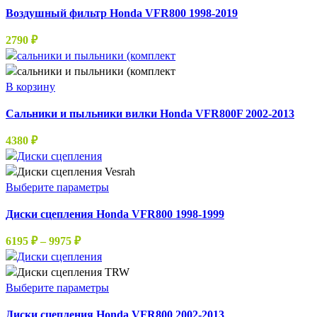
Воздушный фильтр Honda VFR800 1998-2019
2790
₽
В корзину
Сальники и пыльники вилки Honda VFR800F 2002-2013
4380
₽
Этот
Выберите параметры
товар
Диски сцепления Honda VFR800 1998-1999
имеет
несколько
Диапазон
6195
₽
–
9975
₽
вариаций.
цен:
Опции
6195 ₽
можно
–
Этот
Выберите параметры
выбрать
9975 ₽
товар
на
Диски сцепления Honda VFR800 2002-2013