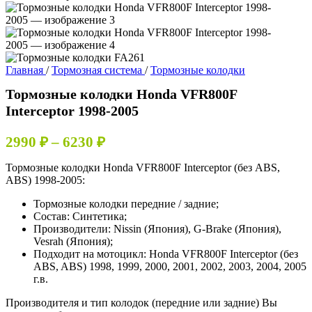
Главная
/
Тормозная система
/
Тормозные колодки
Тормозные колодки Honda VFR800F
Interceptor 1998-2005
Диапазон
2990
₽
–
6230
₽
цен:
Тормозные колодки Honda VFR800F Interceptor (без ABS,
2990 ₽
ABS) 1998-2005:
–
Тормозные колодки передние / задние;
6230 ₽
Состав: Синтетика;
Производители: Nissin (Япония), G-Brake (Япония),
Vesrah (Япония);
Подходит на мотоцикл: Honda VFR800F Interceptor (без
ABS, ABS) 1998, 1999, 2000, 2001, 2002, 2003, 2004, 2005
г.в.
Производителя и тип колодок (передние или задние) Вы