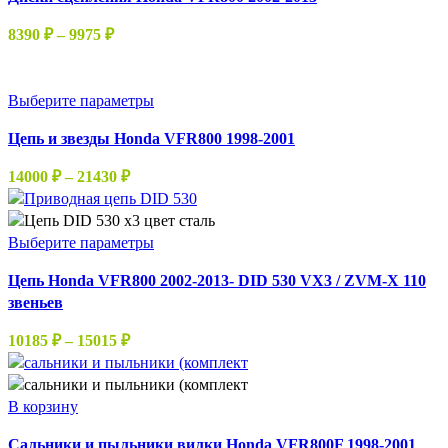
имеет
странице
несколько
Диапазон
8390
₽
–
9975
₽
товара.
вариаций.
цен:
Опции
8390 ₽
можно
–
Этот
Выберите параметры
выбрать
9975 ₽
товар
на
Цепь и звезды Honda VFR800 1998-2001
имеет
странице
несколько
Диапазон
14000
₽
–
21430
₽
товара.
вариаций.
цен:
Опции
14000 ₽
можно
–
Этот
Выберите параметры
выбрать
21430 ₽
товар
на
Цепь Honda VFR800 2002-2013- DID 530 VX3 / ZVM-X 110
имеет
странице
звеньев
несколько
товара.
вариаций.
Диапазон
10185
₽
–
15015
₽
Опции
цен:
можно
10185 ₽
выбрать
–
В корзину
на
15015 ₽
странице
Сальники и пыльники вилки Honda VFR800F 1998-2001