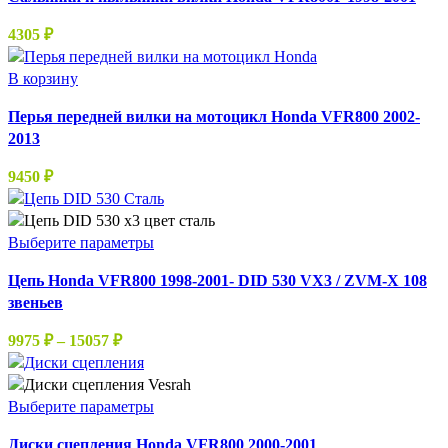
товара.
4305
₽
В корзину
Перья передней вилки на мотоцикл Honda VFR800 2002-
2013
9450
₽
Этот
Выберите параметры
товар
Цепь Honda VFR800 1998-2001- DID 530 VX3 / ZVM-X 108
имеет
звеньев
несколько
вариаций.
Диапазон
9975
₽
–
15057
₽
Опции
цен:
можно
9975 ₽
выбрать
–
Этот
Выберите параметры
на
15057 ₽
товар
странице
Диски сцепления Honda VFR800 2000-2001