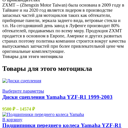
ZXMT – (Zhengxin Motor Taiwan) была основана в 2009 году в
Тайване и на 2020 год является лидером в производстве
запасных частей для мотоциклов таких как обтекатели,
приборные панели, зеркала заднего вида, ветровые стекла и
т.п. На сегодняшний день завод в Луфенге производит 80%
обтекателей, продаваемых по всему миру. Продукция ZXMT
продается в основном в Европе, Америке и других развитых
странах поэтому политика компании строится вокруг качества
выпускаемых запчастей при более привлекательной цене чем
оригинальные комплектующие.
Товары для этого мотоцикла
Товары для этого мотоцикла
Этот
Выберите параметры
товар
Диски сцепления Yamaha YZF-R1 1999-2003
имеет
несколько
Диапазон
9500
₽
–
14574
₽
вариаций.
цен:
Опции
9500 ₽
В корзину
можно
–
Подшипники переднего колеса Yamaha YZF-R1
выбрать