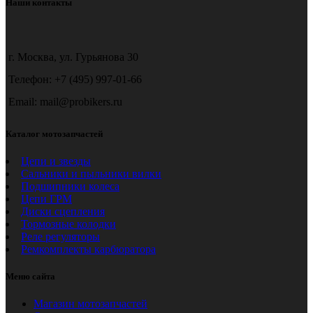
Наши контакты
можно
–
выбрать
22140 ₽
на
странице
товара.
г. Москва, ул. Гурьянова 30
Телефон: +7 (495) 997-01-66
Email: mail@probikers.ru
Каталог мотозапчастей
Цепи и звезды
Сальники и пыльники вилки
Подшипники колеса
Цепи ГРМ
Диски сцепления
Тормозные колодки
Реле регуляторы
Ремкомплекты карбюратора
Меню сайта
Магазин мотозапчастей