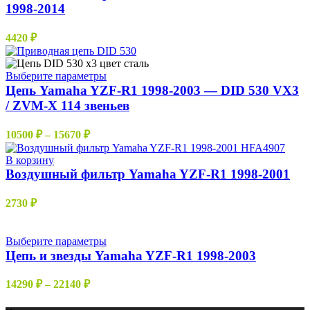
14574 ₽
1998-2014
на
странице
товара.
4420
₽
Этот
Выберите параметры
товар
Цепь Yamaha YZF-R1 1998-2003 — DID 530 VX3
имеет
/ ZVM-X 114 звеньев
несколько
вариаций.
Диапазон
10500
₽
–
15670
₽
Опции
цен:
можно
10500 ₽
В корзину
выбрать
–
Воздушный фильтр Yamaha YZF-R1 1998-2001
на
15670 ₽
странице
товара.
2730
₽
Этот
Выберите параметры
товар
Цепь и звезды Yamaha YZF-R1 1998-2003
имеет
несколько
Диапазон
14290
₽
–
22140
₽
вариаций.
цен:
Опции
14290 ₽