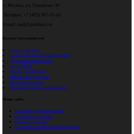
г. Москва, ул. Гурьянова 30
Телефон: +7 (495) 997-01-66
Email: mail@probikers.ru
Каталог мотозапчастей
Цепи и звезды
Сальники и пыльники вилки
Подшипники колеса
Цепи ГРМ
Диски сцепления
Тормозные колодки
Реле регуляторы
Ремкомплекты карбюратора
Меню сайта
Магазин мотозапчастей
Оплата и доставка
Наши контакты
Политика конфиденциальности