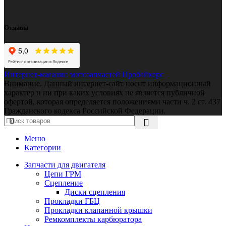
Отзывы
Интернет-магазин мотозапчастей Пробайкерс
Внимание. Данный интернет-сайт носит информационный
характер и ни при каких условиях не является публичной
офертой, которая определяется положениями части ч. 2 ст. 437
Гражданского кодекса Российской Федерации.
Меню
Категории
Запчасти для двигателя
Цепи ГРМ
Сцепление
Диски сцепления
Прокладки ГБЦ
Прокладки клапанной крышки
Ремкомплекты карбюратора