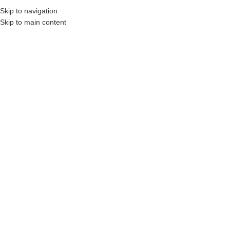
Skip to navigation
Skip to main content
8 (495) 997-01-66
НЕТ В НАЛИЧИИ
Главная
/
Светотехника (свет)
/
Фары
Фара для мотоцикла Suzuki GSF650 Bandit
2005-2008
30120
₽
Фара для мотоцикла Suzuki GSF650 Bandit 2005-2008:
Подходит на мотоцикл: Suzuki GSF650 Bandit 2005-2006, Suzuki
GSF650 Bandit 2007-2008 года выпуска;
Материал ABS пластик;
Водонепроницаемый корпус;