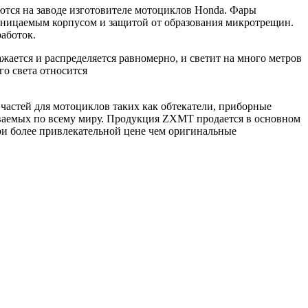
ются на заводе изготовителе мотоциклов Honda. Фары
роницаемым корпусом и защитой от образования микротрещин.
работок.
жается и распределяется равномерно, и светит на много метров
го света относится
 частей для мотоциклов таких как обтекатели, приборные
одаваемых по всему миру. Продукция ZXMT продается в основном
ри более привлекательной цене чем оригинальные