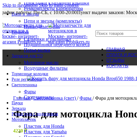
Прокладки клапанной крышки
Skip to navigation
Skip to main content
Ремкомплекты карбюратора
График работы: Пн-CБ, с 10:00-20:00
Пункт выдачи заказов: Моск
Цепи и звезды
Цепи и звезды (комплекты)
Приводные цепи
Подвеска
Сальники и пыльники
Подшипники переднего колеса
ГЛАВНАЯ
Перья вилки
ОПЛАТА И ДОС
Запчасти для ТО
ОТЗЫВЫ
Моторное масло
КОНТАКТЫ
Воздушные фильтры
Нет в наличии
Тормозные колодки
Реле регуляторы
Cветотехника
Фары
Стоп-сигналы
Главная
/
Светотехника (свет)
/
Фары
/
Фара для мотоцикла
Пауки
Зеркала
Фара для мотоцикла Hond
Ручки руля с подогревом
Мотопластик
Пластик для Honda
4220
₽
Пластик для Yamaha