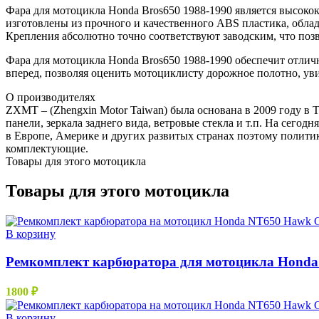
Фара для мотоцикла Honda Bros650 1988-1990 является высоко
изготовлены из прочного и качественного ABS пластика, обл
Крепления абсолютно точно соответствуют заводским, что позв
Фара для мотоцикла Honda Bros650 1988-1990 обеспечит отличну
вперед, позволяя оценить мотоциклисту дорожное полотно, уви
О производителях
ZXMT – (Zhengxin Motor Taiwan) была основана в 2009 году в Т
панели, зеркала заднего вида, ветровые стекла и т.п. На сег
в Европе, Америке и других развитых странах поэтому полити
комплектующие.
Товары для этого мотоцикла
Товары для этого мотоцикла
В корзину
Ремкомплект карбюратора для мотоцикла Honda
1800
₽
В корзину