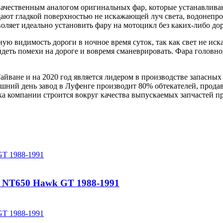
качественным аналогом оригинальных фар, которые устанавлива
адают гладкой поверхностью не искажающей луч света, водонеп
оляет идеально установить фару на мотоцикл без каких-либо до
ю видимость дороги в ночное время суток, так как свет не иска
деть помехи на дороге и вовремя сманеврировать. Фара головно
айване и на 2020 год является лидером в производстве запасных
одняшний день завод в Луфенге производит 80% обтекателей, пр
ка компании строится вокруг качества выпускаемых запчастей п
 NT650 Hawk GT 1988-1991