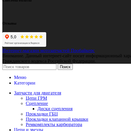
Способы оплаты
Отзывы
Интернет-магазин мотозапчастей Пробайкерс
Внимание. Данный интернет-сайт носит информационный характе
Гражданского кодекса Российской Федерации.
Поиск
Меню
Категории
Запчасти для двигателя
Цепи ГРМ
Сцепление
Диски сцепления
Прокладки ГБЦ
Прокладки клапанной крышки
Ремкомплекты карбюратора
Цепи и звезды