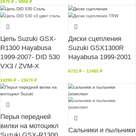
2870
₽
–
5900
₽
Цепь Suzuki GSX-
Диски сцепления
R1300 Hayabusa
Suzuki GSX1300R
1999-2007- DID 530
Hayabusa 1999-2001
VX3 / ZVM-X
6731
₽
–
12485
₽
10290
₽
–
15670
₽
Перья передней
вилки на мотоцикл
Сальники и пыльники
Suzuki GSX-R1300