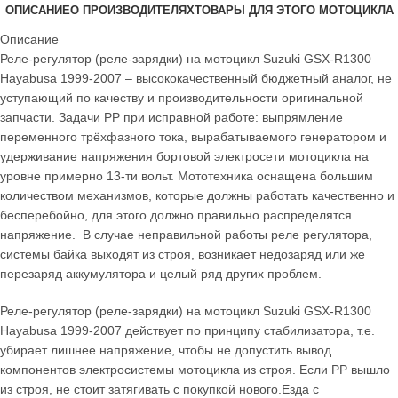
ОПИСАНИЕ
О ПРОИЗВОДИТЕЛЯХ
ТОВАРЫ ДЛЯ ЭТОГО МОТОЦИКЛА
Описание
Реле-регулятор (реле-зарядки) на мотоцикл Suzuki GSX-R1300
Hayabusa 1999-2007 – высококачественный бюджетный аналог, не
уступающий по качеству и производительности оригинальной
запчасти. Задачи РР при исправной работе: выпрямление
переменного трёхфазного тока, вырабатываемого генератором и
удерживание напряжения бортовой электросети мотоцикла на
уровне примерно 13-ти вольт. Мототехника оснащена большим
количеством механизмов, которые должны работать качественно и
бесперебойно, для этого должно правильно распределятся
напряжение. В случае неправильной работы реле регулятора,
системы байка выходят из строя, возникает недозаряд или же
перезаряд аккумулятора и целый ряд других проблем.
Реле-регулятор (реле-зарядки) на мотоцикл Suzuki GSX-R1300
Hayabusa 1999-2007 действует по принципу стабилизатора, т.е.
убирает лишнее напряжение, чтобы не допустить вывод
компонентов электросистемы мотоцикла из строя. Если РР вышло
из строя, не стоит затягивать с покупкой нового.Езда с