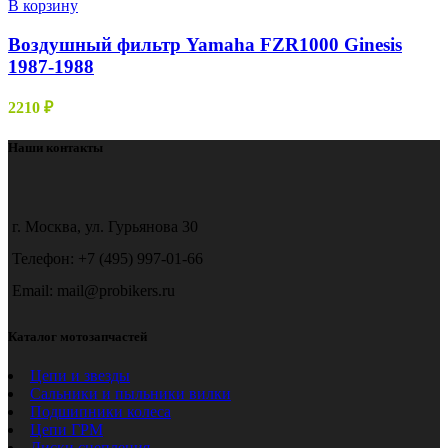
В корзину
Воздушный фильтр Yamaha FZR1000 Ginesis
1987-1988
2210
₽
Наши контакты
г. Москва, ул. Гурьянова 30
Телефон: +7 (495) 997-01-66
Email: mail@probikers.ru
Каталог мотозапчастей
Цепи и звезды
Сальники и пыльники вилки
Подшипники колеса
Цепи ГРМ
Диски сцепления