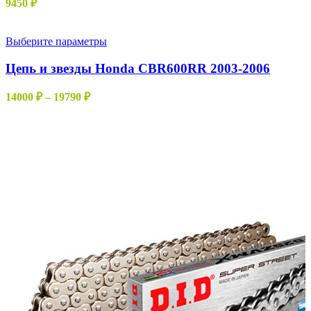
9450
₽
Этот
Выберите параметры
товар
имеет
Цепь и звезды Honda CBR600RR 2003-2006
несколько
вариаций.
Диапазон
14000
₽
–
19790
₽
Опции
цен:
можно
14000 ₽
выбрать
–
на
19790 ₽
странице
товара.