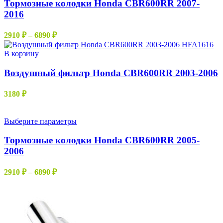
имеет
Тормозные колодки Honda CBR600RR 2007-
товара.
несколько
2016
вариаций.
Опции
Диапазон
2910
₽
–
6890
₽
можно
цен:
выбрать
2910 ₽
В корзину
на
–
странице
Воздушный фильтр Honda CBR600RR 2003-2006
6890 ₽
товара.
3180
₽
Этот
Выберите параметры
товар
имеет
Тормозные колодки Honda CBR600RR 2005-
несколько
2006
вариаций.
Опции
Диапазон
2910
₽
–
6890
₽
можно
цен:
выбрать
2910 ₽
на
–
странице
6890 ₽
товара.