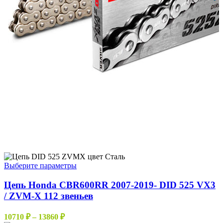
Этот
Выберите параметры
товар
имеет
Цепь Honda CBR600RR 2007-2019- DID 525 VX3
несколько
/ ZVM-X 112 звеньев
вариаций.
Опции
Диапазон
10710
₽
–
13860
₽
можно