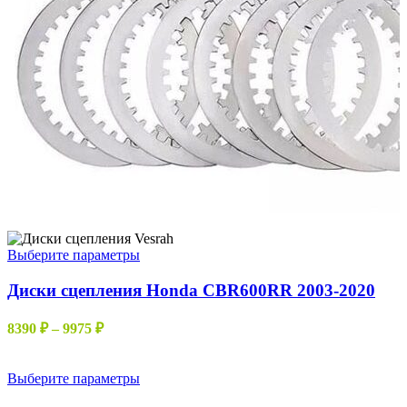
Этот
Выберите параметры
товар
имеет
Диски сцепления Honda CBR600RR 2003-2020
несколько
вариаций.
Диапазон
8390
₽
–
9975
₽
Опции
цен:
можно
8390 ₽
выбрать
–
Этот
Выберите параметры
на
товар
9975 ₽
странице