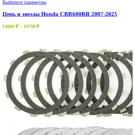
Этот
Выберите параметры
товар
имеет
Цепь и звезды Honda CBR600RR 2007-2025
несколько
вариаций.
Диапазон
14000
₽
–
19790
₽
Опции
цен:
можно
14000 ₽
выбрать
–
на
19790 ₽
странице
товара.