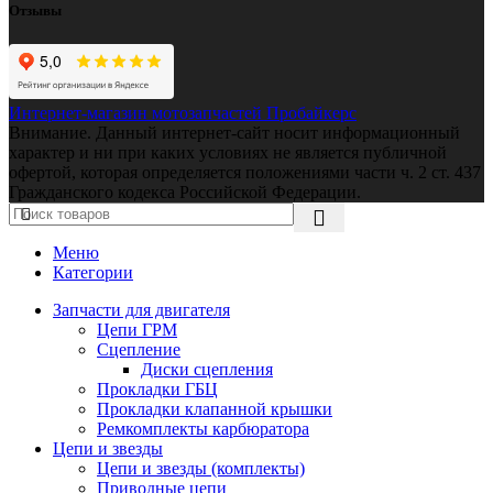
Отзывы
Интернет-магазин мотозапчастей Пробайкерс
Внимание. Данный интернет-сайт носит информационный
характер и ни при каких условиях не является публичной
офертой, которая определяется положениями части ч. 2 ст. 437
Гражданского кодекса Российской Федерации.
Меню
Категории
Запчасти для двигателя
Цепи ГРМ
Сцепление
Диски сцепления
Прокладки ГБЦ
Прокладки клапанной крышки
Ремкомплекты карбюратора
Цепи и звезды
Цепи и звезды (комплекты)
Приводные цепи