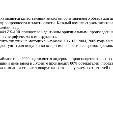
ка является качественным аналогом оригинального обвеса для 
ударопрочности и эластичности. Каждый комплект укомплектова
лейки и т.д
asaki ZX-10R полностью идентичны оригинальным, произведенны
 и специфического инструмента.
упить пластик на мотоцикл Kawasaki ZX-10R 2004, 2005 года вы
 доступны для покупки во все регионы России со сроком доставк
айване и на 2020 год является лидером в производстве запасных
одняшний день завод в Луфенге производит 80% обтекателей, пр
ка компании строится вокруг качества выпускаемых запчастей п