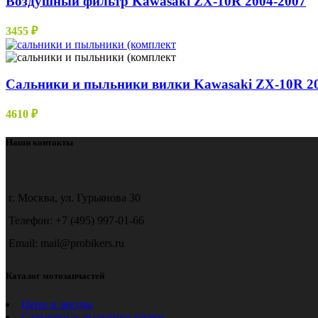
Воздушный фильтр Kawasaki ZX-10R 2004-2007
19320 ₽
3455
₽
Сальники и пыльники вилки Kawasaki ZX-10R 20
4610
₽
Наши контакты
г. Москва, ул. Гурьянова 30
Телефон: +7 (495) 997-01-66
Email: mail@probikers.ru
Каталог мотозапчастей
Цепи и звезды
Сальники и пыльники вилки