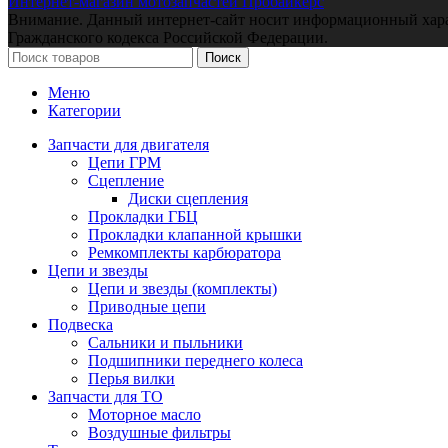
Интернет-магазин мотозапчастей Пробайкерс
Внимание. Данный интернет-сайт носит информационный характе
Гражданского кодекса Российской Федерации.
Поиск
Меню
Категории
Запчасти для двигателя
Цепи ГРМ
Сцепление
Диски сцепления
Прокладки ГБЦ
Прокладки клапанной крышки
Ремкомплекты карбюратора
Цепи и звезды
Цепи и звезды (комплекты)
Приводные цепи
Подвеска
Сальники и пыльники
Подшипники переднего колеса
Перья вилки
Запчасти для ТО
Моторное масло
Воздушные фильтры