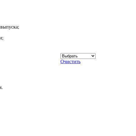
 выпуска;
и;
Очистить
4-2005
м.