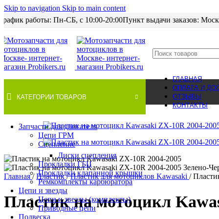
Skip to navigation
Skip to main content
График работы: Пн-CБ, с 10:00-20:00
Пункт выдачи заказов: Моск
ГЛАВНАЯ
ОПЛАТА И ДО
ОТЗЫВЫ
КАТЕГОРИИ ТОВАРОВ
КОНТАКТЫ
Нет в наличии
Запчасти для двигателя
Цепи ГРМ
Сцепление
Диски сцепления
Прокладки ГБЦ
Прокладки клапанной крышки
Главная
/
Пластик
/
Пластик для мотоциклов Kawasaki
/
Пласти
Ремкомплекты карбюратора
Цепи и звезды
Пластик на мотоцикл Kawas
Цепи и звезды (комплекты)
Приводные цепи
Подвеска