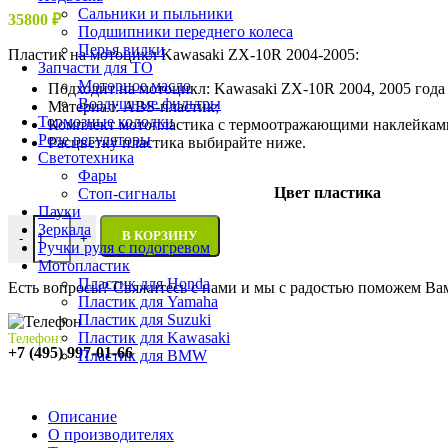
Сальники и пыльники
35800
₽
Подшипники переднего колеса
Перья вилки
Пластик на мотоцикл Kawasaki ZX-10R 2004-2005:
Запчасти для ТО
Моторное масло
Подходит на мотоцикл: Kawasaki ZX-10R 2004, 2005 года
Воздушные фильтры
Материал: ABS-пластик;
Тормозные колодки
Комплект мотопластика с термоотражающими наклейкам
Реле регуляторы
Расцветку пластика выбирайте ниже.
Cветотехника
Фары
Цвет пластика
Стоп-сигналы
Пауки
Количество товара Пластик на мотоцикл Kawasaki ZX-10R 200
Зеркала
В КОРЗИНУ
-
+
Ручки руля с подогревом
Мотопластик
Пластик для Honda
Есть вопросы? Свяжитесь с нами и мы с радостью поможем Ва
Пластик для Yamaha
Пластик для Suzuki
Пластик для Kawasaki
Телефон:
+7 (495) 997-01-66
Пластик для BMW
Описание
О производителях