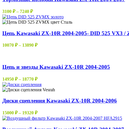
Диапазон
3100
₽
–
7240
₽
цен:
3100 ₽
–
Цепь Kawasaki ZX-10R 2004-2005- DID 525 VX3 / 
7240 ₽
Диапазон
10070
₽
–
13890
₽
цен:
10070 ₽
–
Цепь и звезды Kawasaki ZX-10R 2004-2005
13890 ₽
Диапазон
14950
₽
–
18770
₽
цен:
14950 ₽
–
Диски сцепления Kawasaki ZX-10R 2004-2006
18770 ₽
Диапазон
15000
₽
–
19320
₽
цен:
15000 ₽
–