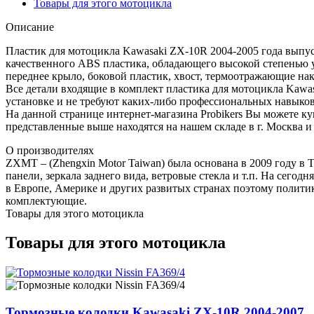
Товары для этого мотоцикла
Описание
Пластик для мотоцикла Kawasaki ZX-10R 2004-2005 года выпус
качественного ABS пластика, обладающего высокой степенью 
переднее крыло, боковой пластик, хвост, термоотражающие нак
Все детали входящие в комплект пластика для мотоцикла Kaw
установке и не требуют каких-либо профессиональных навыков
На данной странице интернет-магазина Probikers Вы можете к
представленные выше находятся на нашем складе в г. Москва и
О производителях
ZXMT – (Zhengxin Motor Taiwan) была основана в 2009 году в Т
панели, зеркала заднего вида, ветровые стекла и т.п. На сег
в Европе, Америке и других развитых странах поэтому полити
комплектующие.
Товары для этого мотоцикла
Товары для этого мотоцикла
Тормозные колодки Kawasaki ZX-10R 2004-2007