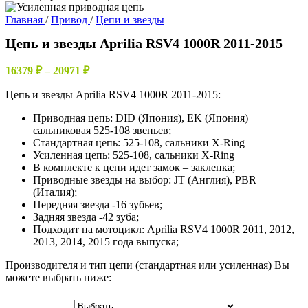
Главная
/
Привод
/
Цепи и звезды
Цепь и звезды Aprilia RSV4 1000R 2011-2015
Диапазон
16379
₽
–
20971
₽
цен:
Цепь и звезды Aprilia RSV4 1000R 2011-2015:
16379 ₽
–
Приводная цепь: DID (Япония), EK (Япония)
20971 ₽
сальниковая 525-108 звеньев;
Стандартная цепь: 525-108, сальники X-Ring
Усиленная цепь: 525-108, сальники X-Ring
В комплекте к цепи идет замок – заклепка;
Приводные звезды на выбор: JT (Англия), PBR
(Италия);
Передняя звезда -16 зубьев;
Задняя звезда -42 зуба;
Подходит на мотоцикл: Aprilia RSV4 1000R 2011, 2012,
2013, 2014, 2015 года выпуска;
Производителя и тип цепи (стандартная или усиленная) Вы
можете выбрать ниже: