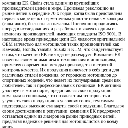
компания EK Chains стала одним из крупнейших
производителей цепей в мире. Произведя революцию на
рынке цепей в середине 70-х годов, когда была представлена
первая в мире цепь с герметичным уплотнительным кольцом
(сальником), была только началом. Постоянно продвигаясь
вперед в исследованиях и разработках и являясь одним из
немногих производителей, имеющих стандарты ISO 9001. В
настоящее время приводные цепи EK являются оригинальной
OEM запчастью для мотоциклов таких производителей как
Kawasaki, Honda, Yamaha, Suzuki и KTM, что свидетельствует
о том, что качество EK никогда не разочарует. Компания EK
известна своим вниманием к технологиям и инновациям,
применяя современные методы производства и строгий
контроль качества. Их продукция включает в себя цепи для
различных стилей вождения, от городских мотоциклов до
спортивных моделей, что делает их популярными среди как
любителей, так и профессиональных гонщиков. EK активно
участвует в мотоспорте, предоставляя свою продукцию
командам и гонщикам, что позволяет им тестировать и
улучшать свою продукцию в условиях гонок, тем самым
подтверждая высокие стандарты своей продукции. Благодаря
своим достижениям и репутации, компания EK продолжает
оставаться одним из лидеров на рынке приводных цепей,
предлагая надежные решения для мотоциклистов по всему
миру.