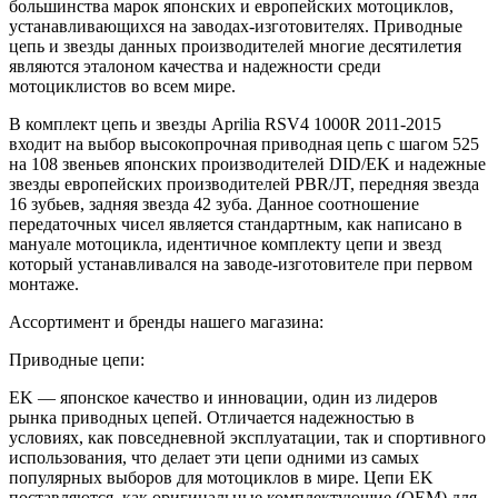
большинства марок японских и европейских мотоциклов,
устанавливающихся на заводах‑изготовителях. Приводные
цепь и звезды данных производителей многие десятилетия
являются эталоном качества и надежности среди
мотоциклистов во всем мире.
В комплект цепь и звезды Aprilia RSV4 1000R 2011-2015
входит на выбор высокопрочная приводная цепь с шагом 525
на 108 звеньев японских производителей DID/EK и надежные
звезды европейских производителей PBR/JT, передняя звезда
16 зубьев, задняя звезда 42 зуба. Данное соотношение
передаточных чисел является стандартным, как написано в
мануале мотоцикла, идентичное комплекту цепи и звезд
который устанавливался на заводе-изготовителе при первом
монтаже.
Ассортимент и бренды нашего магазина:
Приводные цепи:
EK — японское качество и инновации, один из лидеров
рынка приводных цепей. Отличается надежностью в
условиях, как повседневной эксплуатации, так и спортивного
использования, что делает эти цепи одними из самых
популярных выборов для мотоциклов в мире. Цепи EK
поставляются, как оригинальные комплектующие (OEM) для