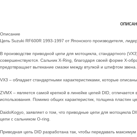
ОПИСАН
Описание
Цепь Suzuki RF600R 1993-1997 от Японского производителя, лидер
В производстве приводной цепи для мотоцикла, стандартного (VX
совершенствуются. Сальник X-Ring, благодаря своей форме X-обра
предотвращает вытекание смазки между втулкой и штифтом звена.
VX3 – обладает стандартными характеристиками, которые описан
ZVMX – является самой крепкой в линейке цепей DID, отличается 
использования. Помимо общих характеристик, толщина пластин ц
DaidoKogyo, заявляет о том, что приводные цепи для мотоцикла DI
цепи с сальником O-ring.
Приводная цепь DID разработана так, чтобы передавать максимум 