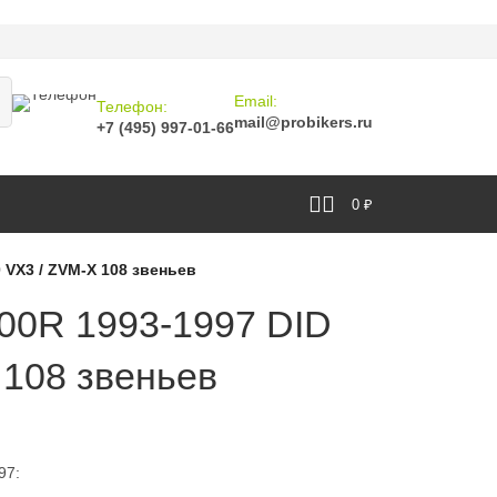
Email:
Телефон:
mail@probikers.ru
+7 (495) 997-01-66
0
₽
 VX3 / ZVM-X 108 звеньев
00R 1993-1997 DID
 108 звеньев
97: