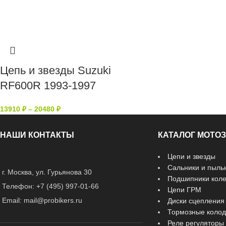
Цепь и звезды Suzuki
RF600R 1993-1997
13910
₽
–
20480
₽
НАШИ КОНТАКТЫ
КАТАЛОГ МОТО
Цепи и звезды
Сальники и пыль
г. Москва, ул. Гурьянова 30
Подшипники кол
Телефон: +7 (495) 997-01-66
Цепи ГРМ
Email: mail@probikers.ru
Диски сцепления
Тормозные колод
Реле регуляторы