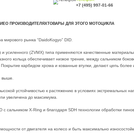
+7 (495) 997-01-66
ИЕ
О ПРОИЗВОДИТЕЛЯХ
ТОВАРЫ ДЛЯ ЭТОГО МОТОЦИКЛА
а мирового рынка “DaidoKogyo” DID.
3) и усиленного (ZVMX) типа применяются качественные материалы
зного кольца обеспечивает низкое трение, между сальником боково
 Покрытие карбидом хрома и кованные втулки, делают цепь более 
ы выше.
высокой устойчивостью к растяжению в условиях экстремальных на
епи увеличена до максимума.
D с сальником X-Ring и благодаря SDH технологии обработки пинов
мощности от двигателя на колесо и быть максимально износостойк