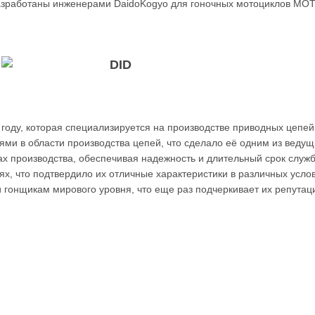
азработаны инженерами DaidoKogyo для гоночных мотоциклов MOT
05 году, которая специализируется на производстве приводных цепе
иями в области производства цепей, что сделало её одним из вед
пах производства, обеспечивая надежность и длительный срок слу
ях, что подтвердило их отличные характеристики в различных услов
и гонщикам мирового уровня, что еще раз подчеркивает их репута