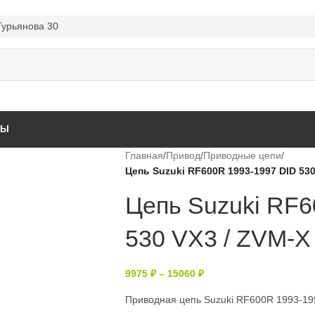
Гурьянова 30
ТЫ
Главная
/
Привод
/
Приводные цепи
/
Цепь Suzuki RF600R 1993-1997 DID 530
Цепь Suzuki RF6
530 VX3 / ZVM-X
9975
₽
–
15060
₽
Приводная цепь Suzuki RF600R 1993-19