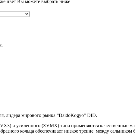
кже цвет Вы можете выбрать ниже
0 VX3 / ZVM-X 112 звеньев
м.
ля, лидера мирового рынка “DaidoKogyo” DID.
 (VX3) и усиленного (ZVMX) типа применяются качественные ма
бразного кольца обеспечивает низкое трение, между сальником б