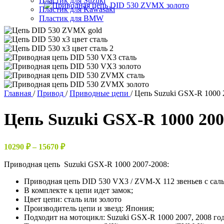
Пластик для Suzuki
Пластик для Kawasaki
Пластик для BMW
Главная
/
Привод
/
Приводные цепи
/
Цепь Suzuki GSX-R 1000 
Цепь Suzuki GSX-R 1000 200
Диапазон
10290
₽
–
15670
₽
цен:
Приводная цепь Suzuki GSX-R 1000 2007-2008:
10290 ₽
–
Приводная цепь DID 530 VX3 / ZVM-X 112 звеньев с сал
15670 ₽
В комплекте к цепи идет замок;
Цвет цепи: сталь или золото
Производитель цепи и звезд: Япония;
Подходит на мотоцикл: Suzuki GSX-R 1000 2007, 2008 го