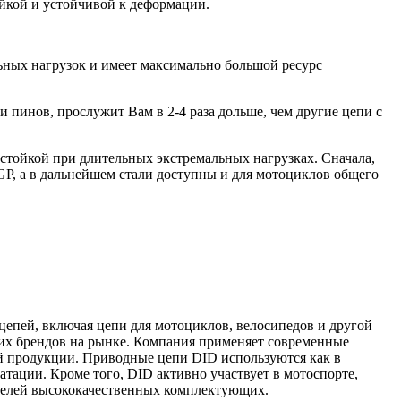
ойкой и устойчивой к деформации.
ьных нагрузок и имеет максимально большой ресурс
 пинов, прослужит Вам в 2-4 раза дольше, чем другие цепи с
остойкой при длительных экстремальных нагрузках. Сначала,
, а в дальнейшем стали доступны и для мотоциклов общего
х цепей, включая цепи для мотоциклов, велосипедов и другой
щих брендов на рынке. Компания применяет современные
оей продукции. Приводные цепи DID используются как в
тации. Кроме того, DID активно участвует в мотоспорте,
ителей высококачественных комплектующих.