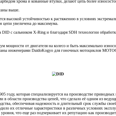
арбидом хрома и кованные втулки, делают цепь более износост
саны выше.
тся высокой устойчивостью к растяжению в условиях экстремал
н цепи увеличена до максимума.
а DID с сальником X-Ring и благодаря SDH технологии обработки
мум мощности от двигателя на колесо и быть максимально износ
отаны инженерами DaidoKogyo для гоночных мотоциклов MOTOGP
 1905 году, которая специализируется на производстве приводны
и в области производства цепей, что сделало её одним из веду
зводства, обеспечивая надежность и длительный срок службы св
дило их отличные характеристики в различных условиях эксплуа
уровня, что еще раз подчеркивает их репутацию как производ