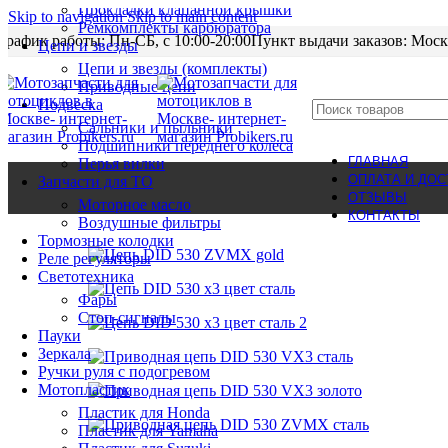
Прокладки клапанной крышки
Skip to navigation
Skip to main content
Ремкомплекты карбюратора
График работы: Пн-CБ, с 10:00-20:00
Пункт выдачи заказов: Моск
Цепи и звезды
Цепи и звезды (комплекты)
Приводные цепи
Подвеска
Сальники и пыльники
Подшипники переднего колеса
ГЛАВНАЯ
Перья вилки
ОПЛАТА И ДОС
Запчасти для ТО
ОТЗЫВЫ
Моторное масло
КОНТАКТЫ
Воздушные фильтры
Тормозные колодки
Реле регуляторы
Cветотехника
Фары
Стоп-сигналы
Пауки
Зеркала
Ручки руля с подогревом
Мотопластик
Пластик для Honda
Пластик для Yamaha