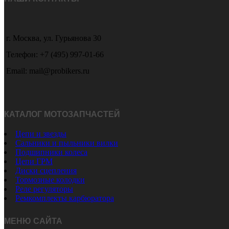
–
на
17955 ₽
странице
товара.
г. Москва, ул. Гурьянова 30
Телефон: +7 (495) 997-01-66
Email: mail@probikers.ru
КАТАЛОГ МОТОЗАПЧАСТЕЙ
Цепи и звезды
Сальники и пыльники вилки
Подшипники колеса
Цепи ГРМ
Диски сцепления
Тормозные колодки
Реле регуляторы
Ремкомплекты карбюратора
МЕНЮ САЙТА