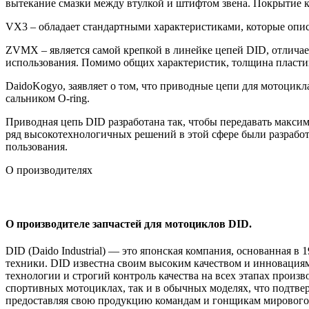
вытекание смазки между втулкой и штифтом звена. Покрытие к
VX3 – обладает стандартными характеристиками, которые опи
ZVMX – является самой крепкой в линейке цепей DID, отличае
использования. Помимо общих характеристик, толщина пласти
DaidoKogyo, заявляет о том, что приводные цепи для мотоцикл
сальником O-ring.
Приводная цепь DID разработана так, чтобы передавать макси
ряд высокотехнологичных решений в этой сфере были разраб
пользования.
О производителях
О производителе запчастей для мотоциклов DID.
DID (Daido Industrial) — это японская компания, основанная в
техники. DID известна своим высоким качеством и инновациям
технологии и строгий контроль качества на всех этапах прои
спортивных мотоциклах, так и в обычных моделях, что подтвер
предоставляя свою продукцию командам и гонщикам мирового 