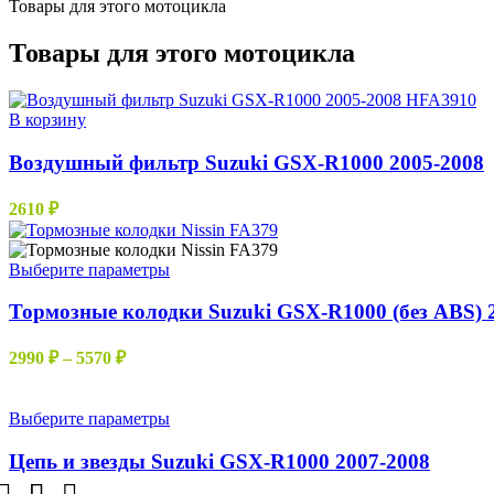
Товары для этого мотоцикла
Товары для этого мотоцикла
В корзину
Воздушный фильтр Suzuki GSX-R1000 2005-2008
2610
₽
Этот
Выберите параметры
товар
имеет
Тормозные колодки Suzuki GSX-R1000 (без ABS) 
несколько
вариаций.
Диапазон
2990
₽
–
5570
₽
Опции
цен:
можно
2990 ₽
выбрать
–
Этот
Выберите параметры
на
товар
5570 ₽
странице
имеет
Цепь и звезды Suzuki GSX-R1000 2007-2008
товара.
несколько