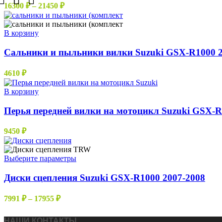
вариаций.
Диапазон
16300
₽
–
21450
₽
Опции
цен:
можно
16300 ₽
выбрать
–
В корзину
на
21450 ₽
странице
Сальники и пыльники вилки Suzuki GSX-R1000 2
товара.
4610
₽
В корзину
Перья передней вилки на мотоцикл Suzuki GSX-R
9450
₽
Этот
Выберите параметры
товар
имеет
Диски сцепления Suzuki GSX-R1000 2007-2008
несколько
вариаций.
Диапазон
7991
₽
–
17955
₽
Опции
цен:
можно
7991 ₽
выбрать
НАШИ КОНТАКТЫ