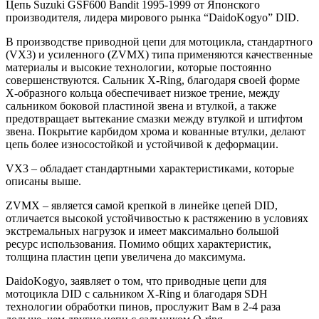
Цепь Suzuki GSF600 Bandit 1995-1999 от Японского
производителя, лидера мирового рынка “DaidoKogyo” DID.
В производстве приводной цепи для мотоцикла, стандартного
(VX3) и усиленного (ZVMX) типа применяются качественные
материалы и высокие технологии, которые постоянно
совершенствуются. Сальник X-Ring, благодаря своей форме
X-образного кольца обеспечивает низкое трение, между
сальником боковой пластиной звена и втулкой, а также
предотвращает вытекание смазки между втулкой и штифтом
звена. Покрытие карбидом хрома и кованные втулки, делают
цепь более износостойкой и устойчивой к деформации.
VX3 – обладает стандартными характеристиками, которые
описаны выше.
ZVMX – является самой крепкой в линейке цепей DID,
отличается высокой устойчивостью к растяжению в условиях
экстремальных нагрузок и имеет максимально большой
ресурс использования. Помимо общих характеристик,
толщина пластин цепи увеличена до максимума.
DaidoKogyo, заявляет о том, что приводные цепи для
мотоцикла DID с сальником X-Ring и благодаря SDH
технологии обработки пинов, прослужит Вам в 2-4 раза