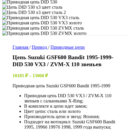
Главная
/
Привод
/
Приводные цепи
Цепь Suzuki GSF600 Bandit 1995-1999-
DID 530 VX3 / ZVM-X 110 звеньев
Диапазон
10185
₽
–
15060
₽
цен:
Приводная цепь Suzuki GSF600 Bandit 1995-1999
10185 ₽
–
Приводная цепь DID 530 VX3 / ZVM-X 110
15060 ₽
звеньев с сальниками X-Ring;
В комплекте к цепи идет замок;
Цвет цепи: сталь или золото
Производитель цепи и звезд: Япония;
Подходит на мотоцикл: Suzuki GSF600 Bandit
1995, 1996б 1997б 1998, 1999 года выпуска;