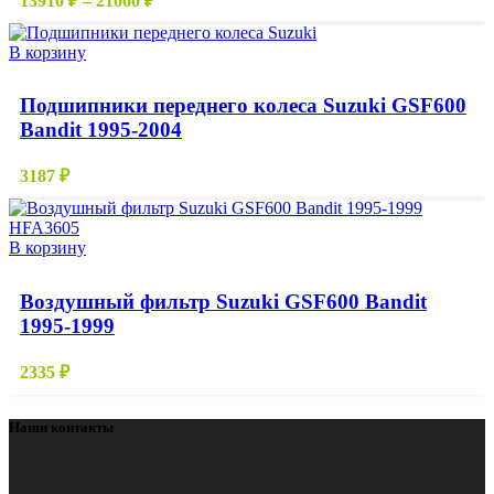
13910
₽
–
21060
₽
цен:
можно
выбрать
13910 ₽
В корзину
на
–
странице
21060 ₽
товара.
Подшипники переднего колеса Suzuki GSF600
Bandit 1995-2004
3187
₽
В корзину
Воздушный фильтр Suzuki GSF600 Bandit
1995-1999
2335
₽
Наши контакты