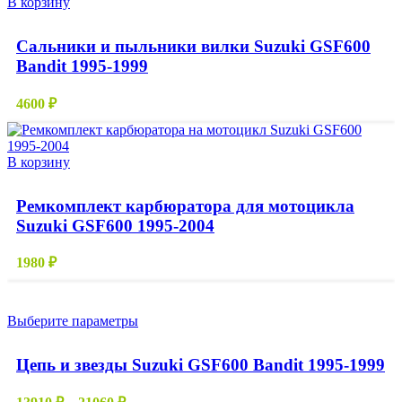
В корзину
товара.
12726 ₽
Сальники и пыльники вилки Suzuki GSF600
Bandit 1995-1999
4600
₽
В корзину
Ремкомплект карбюратора для мотоцикла
Suzuki GSF600 1995-2004
1980
₽
Этот
Выберите параметры
товар
имеет
Цепь и звезды Suzuki GSF600 Bandit 1995-1999
несколько
вариаций.
Диапазон
Опции