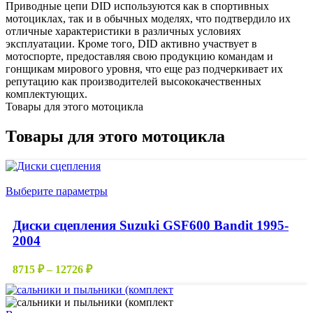
Приводные цепи DID используются как в спортивных
мотоциклах, так и в обычных моделях, что подтвердило их
отличные характеристики в различных условиях
эксплуатации. Кроме того, DID активно участвует в
мотоспорте, предоставляя свою продукцию командам и
гонщикам мирового уровня, что еще раз подчеркивает их
репутацию как производителей высококачественных
комплектующих.
Товары для этого мотоцикла
Товары для этого мотоцикла
Этот
Выберите параметры
товар
имеет
Диски сцепления Suzuki GSF600 Bandit 1995-
несколько
2004
вариаций.
Опции
можно
Диапазон
8715
₽
–
12726
₽
выбрать
цен:
на
8715 ₽
странице
–