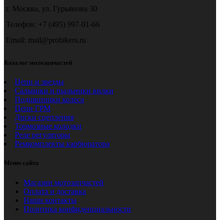
г. Москва, ул. Гурьянова 30
Телефон: +7 (495) 997-01-66
Email: mail@probikers.ru
Каталог мотозапчастей
Цепи и звезды
Сальники и пыльники вилки
Подшипники колеса
Цепи ГРМ
Диски сцепления
Тормозные колодки
Реле регуляторы
Ремкомплекты карбюратора
Меню сайта
Магазин мотозапчастей
Оплата и доставка
Наши контакты
Политика конфиденциальности