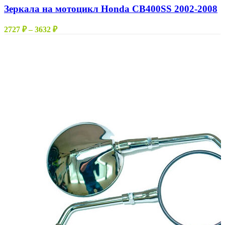
имеет
Зеркала на мотоцикл Honda CB400SS 2002-2008
несколько
вариаций.
Диапазон
2727
₽
–
3632
₽
Опции
цен:
можно
2727 ₽
выбрать
–
на
3632 ₽
странице
товара.