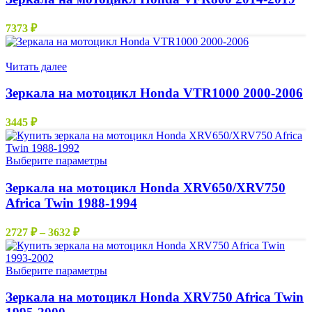
7373
₽
Нет в наличии
Читать далее
Зеркала на мотоцикл Honda VTR1000 2000-2006
3445
₽
Этот
Выберите параметры
товар
имеет
Зеркала на мотоцикл Honda XRV650/XRV750
несколько
Africa Twin 1988-1994
вариаций.
Опции
Диапазон
2727
₽
–
3632
₽
можно
цен:
выбрать
2727 ₽
на
–
Этот
Выберите параметры
странице
товар
3632 ₽
товара.
имеет
Зеркала на мотоцикл Honda XRV750 Africa Twin
несколько