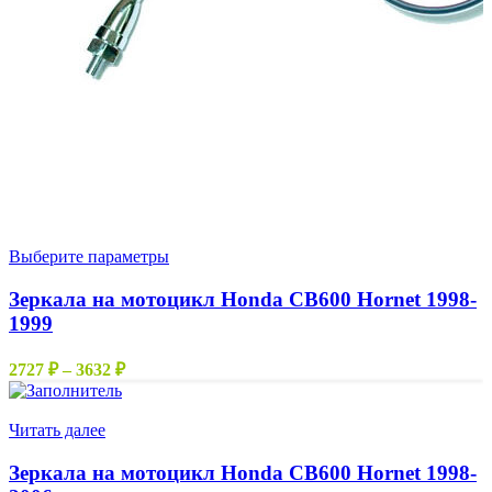
Этот
Выберите параметры
товар
имеет
Зеркала на мотоцикл Honda CB600 Hornet 1998-
несколько
1999
вариаций.
Опции
Диапазон
2727
₽
–
3632
₽
можно
цен:
выбрать
2727 ₽
Нет в наличии
на
–
Читать далее
странице
3632 ₽
товара.
Зеркала на мотоцикл Honda CB600 Hornet 1998-