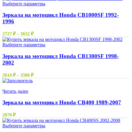
Этот
Выберите параметры
товар
имеет
Зеркала на мотоцикл Honda CB1000SF 1992-
несколько
1996
вариаций.
Опции
Диапазон
2727
₽
–
3632
₽
можно
цен:
выбрать
2727 ₽
Этот
Выберите параметры
на
–
товар
странице
имеет
Зеркала на мотоцикл Honda CB1300SF 1998-
3632 ₽
товара.
несколько
2002
вариаций.
Опции
Диапазон
2614
₽
–
3586
₽
можно
цен:
выбрать
2614 ₽
Нет в наличии
на
–
Читать далее
странице
3586 ₽
товара.
Зеркала на мотоцикл Honda CB400 1989-2007
2070
₽
Этот
Выберите параметры
товар