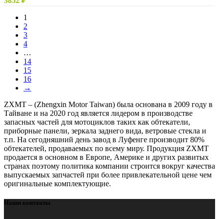
3852
₽
1
2
3
4
…
14
15
16
→
ZXMT – (Zhengxin Motor Taiwan) была основана в 2009 году в
Тайване и на 2020 год является лидером в производстве
запасных частей для мотоциклов таких как обтекатели,
приборные панели, зеркала заднего вида, ветровые стекла и
т.п. На сегодняшний день завод в Луфенге производит 80%
обтекателей, продаваемых по всему миру. Продукция ZXMT
продается в основном в Европе, Америке и других развитых
странах поэтому политика компании строится вокруг качества
выпускаемых запчастей при более привлекательной цене чем
оригинальные комплектующие.
Наши контакты