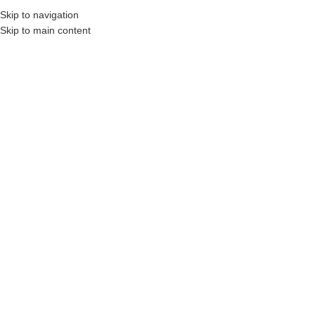
Skip to navigation
Skip to main content
8 (495) 997-01-66
Запчасти для мотоцикла
Yamaha YZF-R3 2015-2018
Главная
/
Товары с меткой «Запчасти для мотоцикла Yamaha YZF-R3
2015-2018»
Отображение единственного товара
ФИЛЬТР ТОВАРОВ