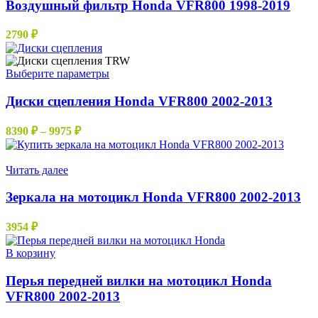
Воздушный фильтр Honda VFR800 1998-2019
2790
₽
Этот
Выберите параметры
товар
имеет
Диски сцепления Honda VFR800 2002-2013
несколько
вариаций.
Диапазон
8390
₽
–
9975
₽
Опции
цен:
можно
8390 ₽
Нет в наличии
выбрать
–
Читать далее
на
9975 ₽
странице
Зеркала на мотоцикл Honda VFR800 2002-2013
товара.
3954
₽
В корзину
Перья передней вилки на мотоцикл Honda
VFR800 2002-2013