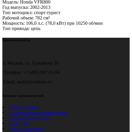
Модель: Honda VFR800
Год выпуска: 2002-2013
Тип мотоцикл: спорт-турист
Рабочий объем: 782 см³
Мощность: 106,0 л.с. (78,0 кВт) при 10250 об/мин
Тип привода: цепь
Наши контакты
г. Москва, ул. Гурьянова 30
Телефон: +7 (495) 997-01-66
Email: mail@probikers.ru
Каталог мотозапчастей
Цепи и звезды
Сальники и пыльники вилки
Подшипники колеса
Цепи ГРМ
Диски сцепления