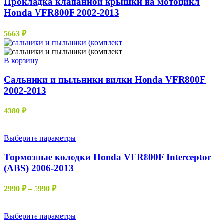
Прокладка клапанной крышки на мотоцикл
Honda VFR800F 2002-2013
5663
₽
В корзину
Сальники и пыльники вилки Honda VFR800F
2002-2013
4380
₽
Этот
Выберите параметры
товар
имеет
Тормозные колодки Honda VFR800F Interceptor
несколько
(ABS) 2006-2013
вариаций.
Опции
Диапазон
2990
₽
–
5990
₽
можно
цен:
выбрать
2990 ₽
на
–
Этот
Выберите параметры
странице