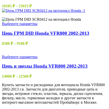
Опции
Диапазон
10185
₽
–
15015
₽
можно
цен:
выбрать
10185 ₽
Нет в наличии
на
–
странице
Этот
Выберите параметры
15015 ₽
товара.
товар
имеет
Цепь ГРМ DID Honda VFR800 2002-2013
несколько
вариаций.
Диапазон
8580
₽
–
9108
₽
Опции
цен:
можно
8580 ₽
выбрать
–
Этот
Выберите параметры
на
товар
9108 ₽
странице
имеет
Цепь и звезды Honda VFR800 2002-2013
товара.
несколько
вариаций.
Диапазон
14000
₽
–
21560
₽
Опции
цен:
можно
Купить запчасти и расходники для мотоцикла Honda VFR800
14000 ₽
выбрать
2002-2013 г.в. Запчасти для двигателя, приводные цепь и
–
на
звезды, ветровое стекло, пластик, зеркала, диски сцепления,
21560 ₽
странице
фильтр, масло, тормозные колодки и другие запчасти в
товара.
интернет-магазине мотозапчастей Пробайкерс в Москве.