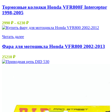
товар
5990 ₽
товара.
имеет
Тормозные колодки Honda VFR800F Interceptor
несколько
1998-2005
вариаций.
Опции
Диапазон
2990
₽
–
6230
₽
можно
цен:
выбрать
2990 ₽
Нет в наличии
на
–
Читать далее
странице
6230 ₽
товара.
Фара для мотоцикла Honda VFR800 2002-2013
25210
₽