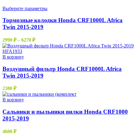
цен:
выбрать
16950 ₽
Этот
Выберите параметры
на
–
товар
странице
имеет
Тормозные колодки Honda CRF1000L Africa
21200 ₽
товара.
несколько
Twin 2015-2019
вариаций.
Опции
Диапазон
2990
₽
–
6270
₽
можно
цен:
выбрать
2990 ₽
на
–
В корзину
странице
6270 ₽
товара.
Воздушный фильтр Honda CRF1000L Africa
Twin 2015-2019
2380
₽
В корзину
Сальники и пыльники вилки Honda CRF1000
2015-2019
4600
₽