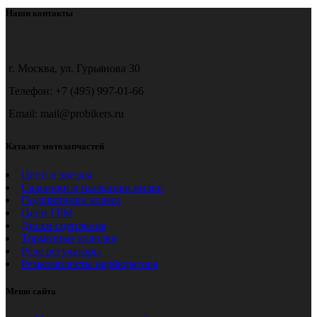
Наши контакты
г. Москва, ул. Гурьянова 30
Телефон: +7 (495) 997-01-66
Email: mail@probikers.ru
Каталог мотозапчастей
Цепи и звезды
Сальники и пыльники вилки
Подшипники колеса
Цепи ГРМ
Диски сцепления
Тормозные колодки
Реле регуляторы
Ремкомплекты карбюратора
Меню сайта