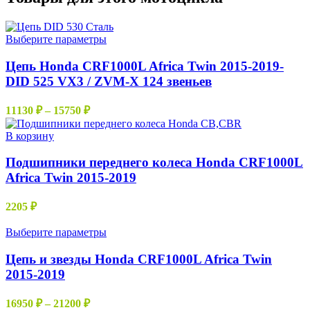
Этот
Выберите параметры
товар
имеет
Цепь Honda CRF1000L Africa Twin 2015-2019-
несколько
DID 525 VX3 / ZVM-X 124 звеньев
вариаций.
Опции
Диапазон
11130
₽
–
15750
₽
можно
цен:
выбрать
11130 ₽
В корзину
на
–
странице
Подшипники переднего колеса Honda CRF1000L
15750 ₽
товара.
Africa Twin 2015-2019
2205
₽
Этот
Выберите параметры
товар
имеет
Цепь и звезды Honda CRF1000L Africa Twin
несколько
2015-2019
вариаций.
Опции
Диапазон
16950
₽
–
21200
₽
можно