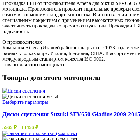
Прокладка ГБЦ от производителя Athena для Suzuki SFV650 Glad
мотоцикла. Производитель проводит тщательные проверки свои
самым высочайшим стандартам качества. В изготовлении приме
специальным покрытием с применением высокоточных технолог
эластичность прокладки во время эксплуатации. Прокладки ГБ
надежности.
О производителях
Компания Athena (Италия) работает на рынке с 1973 года и уже
разных уголках мира: Италия, Бразилия, США. В ассортимент к
международным стандартом качества ISO 9002.
Товары для этого мотоцикла
Товары для этого мотоцикла
Этот
Выберите параметры
товар
имеет
Диски сцепления Suzuki SFV650 Gladius 2009-201
несколько
вариаций.
Диапазон
5565
₽
–
11456
₽
Опции
цен:
можно
5565 ₽