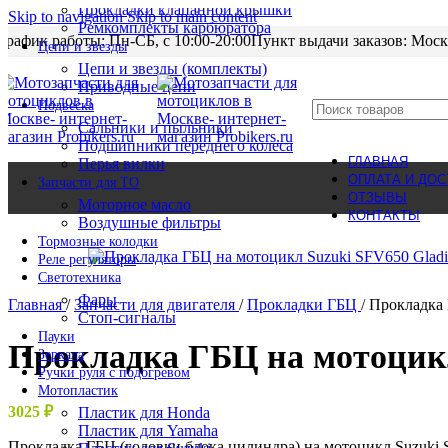
Прокладки клапанной крышки
Skip to navigation
Skip to main content
Ремкомплекты карбюратора
График работы: Пн-CБ, с 10:00-20:00
Пункт выдачи заказов: Моск
Цепи и звезды
Цепи и звезды (комплекты)
Приводные цепи
Подвеска
Сальники и пыльники
Подшипники переднего колеса
ГЛАВНАЯ
Перья вилки
ОПЛАТА И ДОС
Запчасти для ТО
ОТЗЫВЫ
Моторное масло
КОНТАКТЫ
Воздушные фильтры
Нет в наличии
Тормозные колодки
Реле регуляторы
Cветотехника
Фары
Главная
/
Запчасти для двигателя
/
Прокладки ГБЦ
/
Прокладка 
Стоп-сигналы
Пауки
Прокладка ГБЦ на мотоцикл
Зеркала
Ручки руля с подогревом
Мотопластик
3025
₽
Пластик для Honda
Пластик для Yamaha
Прокладка ГБЦ (головки блока цилиндра) на мотоцикл Suzuki SF