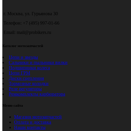
17530 ₽
странице
товара.
г. Москва, ул. Гурьянова 30
Телефон: +7 (495) 997-01-66
Email: mail@probikers.ru
Каталог мотозапчастей
Цепи и звезды
Сальники и пыльники вилки
Подшипники колеса
Цепи ГРМ
Диски сцепления
Тормозные колодки
Реле регуляторы
Ремкомплекты карбюратора
Меню сайта
Магазин мотозапчастей
Оплата и доставка
Наши контакты