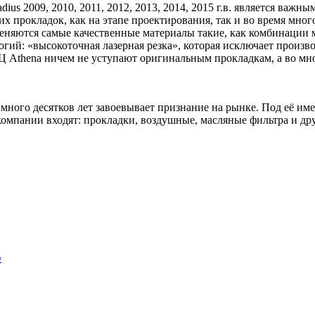
ius 2009, 2010, 2011, 2012, 2013, 2014, 2015 г.в. является ва
х прокладок, как на этапе проектирования, так и во время мно
няются самые качественные материалы такие, как комбинации ме
ий: «высокоточная лазерная резка», которая исключает произв
Ц Athena ничем не уступают оригинальным прокладкам, а во мно
 много десятков лет завоевывает признание на рынке. Под её им
омпании входят: прокладки, воздушные, масляные фильтра и дру
5