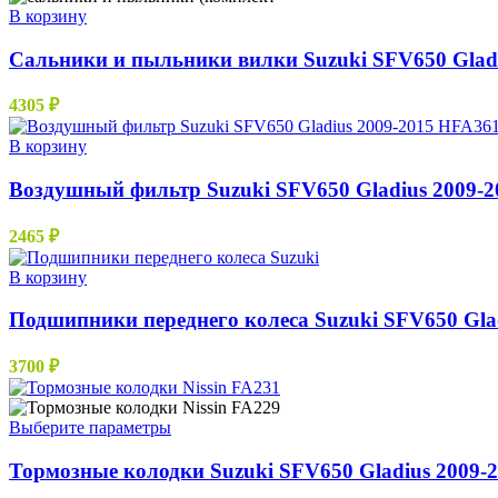
выбрать
–
В корзину
на
11456 ₽
странице
Сальники и пыльники вилки Suzuki SFV650 Gladi
товара.
4305
₽
В корзину
Воздушный фильтр Suzuki SFV650 Gladius 2009-2
2465
₽
В корзину
Подшипники переднего колеса Suzuki SFV650 Glad
3700
₽
Этот
Выберите параметры
товар
имеет
Тормозные колодки Suzuki SFV650 Gladius 2009-
несколько