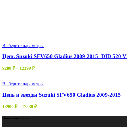
Этот
Выберите параметры
товар
имеет
Цепь Suzuki SFV650 Gladius 2009-2015- DID 520 
несколько
вариаций.
Диапазон
9280
₽
–
12390
₽
Опции
цен:
можно
9280 ₽
выбрать
–
Этот
Выберите параметры
на
товар
12390 ₽
странице
имеет
Цепь и звезды Suzuki SFV650 Gladius 2009-2015
товара.
несколько
вариаций.
Диапазон
13900
₽
–
17530
₽
Опции
цен:
можно
13900 ₽
Наши контакты
выбрать
–
на