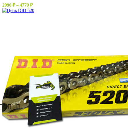
вариаций.
Диапазон
2990
₽
–
4770
₽
Опции
цен:
можно
2990 ₽
выбрать
–
на
4770 ₽
странице
товара.