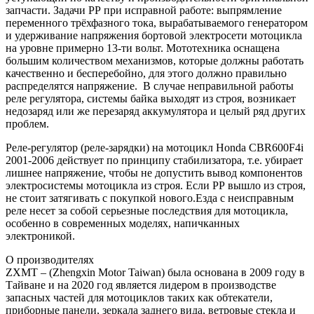
запчасти. Задачи РР при исправной работе: выпрямление
переменного трёхфазного тока, вырабатываемого генератором
и удерживание напряжения бортовой электросети мотоцикла
на уровне примерно 13-ти вольт. Мототехника оснащена
большим количеством механизмов, которые должны работать
качественно и бесперебойно, для этого должно правильно
распределятся напряжение. В случае неправильной работы
реле регулятора, системы байка выходят из строя, возникает
недозаряд или же перезаряд аккумулятора и целый ряд других
проблем.
Реле-регулятор (реле-зарядки) на мотоцикл Honda CBR600F4i
2001-2006 действует по принципу стабилизатора, т.е. убирает
лишнее напряжение, чтобы не допустить вывод компонентов
электросистемы мотоцикла из строя. Если РР вышло из строя,
не стоит затягивать с покупкой нового.Езда с неисправным
реле несет за собой серьезные последствия для мотоцикла,
особенно в современных моделях, напичканных
электроникой.
О производителях
ZXMT – (Zhengxin Motor Taiwan) была основана в 2009 году в
Тайване и на 2020 год является лидером в производстве
запасных частей для мотоциклов таких как обтекатели,
приборные панели, зеркала заднего вида, ветровые стекла и