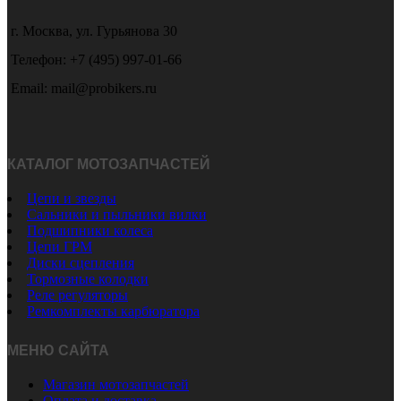
г. Москва, ул. Гурьянова 30
Телефон: +7 (495) 997-01-66
Email: mail@probikers.ru
КАТАЛОГ МОТОЗАПЧАСТЕЙ
Цепи и звезды
Сальники и пыльники вилки
Подшипники колеса
Цепи ГРМ
Диски сцепления
Тормозные колодки
Реле регуляторы
Ремкомплекты карбюратора
МЕНЮ САЙТА
Магазин мотозапчастей
Оплата и доставка