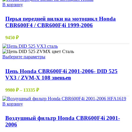
2910 ₽
В корзину
странице
–
товара.
5880 ₽
Перья передней вилки на мотоцикл Honda
CBR600F4 / CBR600F4i 1999-2006
9450
₽
Этот
Выберите параметры
товар
имеет
Цепь Honda CBR600F4i 2001-2006- DID 525
несколько
VX3 / ZVM-X 108 звеньев
вариаций.
Опции
можно
Диапазон
9980
₽
–
13335
₽
выбрать
цен:
на
9980 ₽
В корзину
странице
–
товара.
13335 ₽
Воздушный фильтр Honda CBR600F4i 2001-
2006