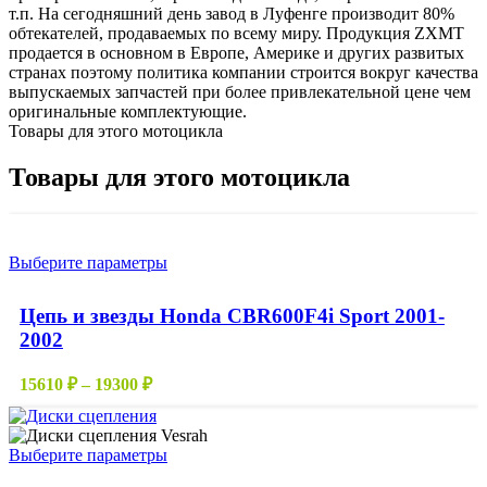
т.п. На сегодняшний день завод в Луфенге производит 80%
обтекателей, продаваемых по всему миру. Продукция ZXMT
продается в основном в Европе, Америке и других развитых
странах поэтому политика компании строится вокруг качества
выпускаемых запчастей при более привлекательной цене чем
оригинальные комплектующие.
Товары для этого мотоцикла
Товары для этого мотоцикла
Этот
Выберите параметры
товар
имеет
Цепь и звезды Honda CBR600F4i Sport 2001-
несколько
2002
вариаций.
Опции
можно
Диапазон
15610
₽
–
19300
₽
выбрать
цен:
на
15610 ₽
странице
–
Этот
Выберите параметры
товара.
19300 ₽
товар