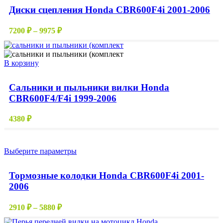
имеет
Диски сцепления Honda CBR600F4i 2001-2006
несколько
вариаций.
Диапазон
Опции
7200
₽
–
9975
₽
цен:
можно
выбрать
7200 ₽
на
–
В корзину
странице
9975 ₽
товара.
Сальники и пыльники вилки Honda
CBR600F4/F4i 1999-2006
4380
₽
Этот
Выберите параметры
товар
имеет
Тормозные колодки Honda CBR600F4i 2001-
несколько
2006
вариаций.
Опции
можно
Диапазон
2910
₽
–
5880
₽
выбрать
цен:
на