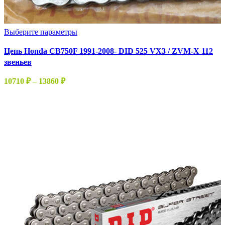
Этот
Выберите параметры
товар
Цепь Honda CB750F 1991-2008- DID 525 VX3 / ZVM-X 112
имеет
звеньев
несколько
вариаций.
Диапазон
10710
₽
–
13860
₽
Опции
цен:
можно
10710 ₽
выбрать
–
на
13860 ₽
странице
товара.