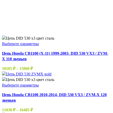
Этот
Выберите параметры
товар
Цепь Honda CB1100 (X-11) 1999-2003- DID 530 VX3 / ZVM-
имеет
X 110 звеньев
несколько
вариаций.
Диапазон
10185
₽
–
15060
₽
Опции
цен:
можно
10185 ₽
выбрать
–
Этот
Выберите параметры
на
15060 ₽
товар
странице
Цепь Honda CB1100 2010-2014- DID 530 VX3 / ZVM-X 120
имеет
товара.
звеньев
несколько
вариаций.
Диапазон
11030
₽
–
16485
₽
Опции