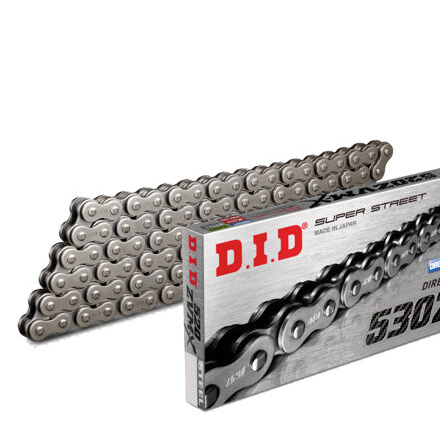
можно
13270 ₽
выбрать
–
на
17130 ₽
странице
товара.