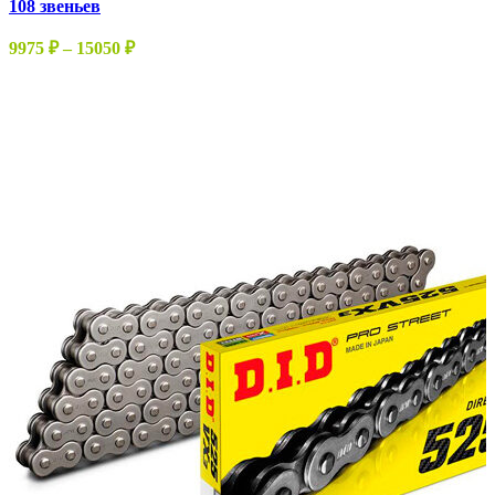
товара.
108 звеньев
несколько
вариаций.
Диапазон
9975
₽
–
15050
₽
Опции
цен:
можно
9975 ₽
выбрать
–
на
15050 ₽
странице
товара.