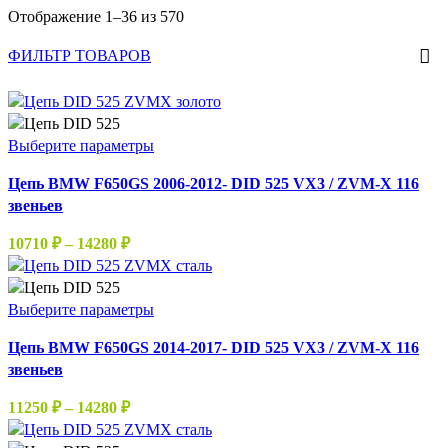
Отображение 1–36 из 570
ФИЛЬТР ТОВАРОВ
Этот
Выберите параметры
товар
Цепь BMW F650GS 2006-2012- DID 525 VX3 / ZVM-X 116
имеет
звеньев
несколько
вариаций.
Диапазон
10710
₽
–
14280
₽
Опции
цен:
можно
10710 ₽
выбрать
–
Этот
Выберите параметры
на
14280 ₽
товар
странице
Цепь BMW F650GS 2014-2017- DID 525 VX3 / ZVM-X 116
имеет
товара.
звеньев
несколько
вариаций.
Диапазон
11250
₽
–
14280
₽
Опции
цен:
можно