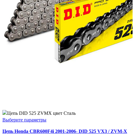
Этот
Выберите параметры
товар
Цепь Honda CBR600F4i 2001-2006- DID 525 VX3 / ZVM-X
имеет