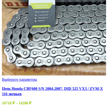
Этот
Выберите параметры
товар
Цепь Honda CBF600 S/N 2004-2007- DID 525 VX3 / ZVM-X
имеет
116 звеньев
несколько
вариаций.
Диапазон
10710
₽
–
14280
₽
Опции