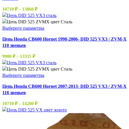
вариаций.
Диапазон
10710
₽
–
13860
₽
Опции
цен:
можно
10710 ₽
выбрать
–
Этот
Выберите параметры
на
13860 ₽
товар
странице
Цепь Honda CB600 Hornet 1998-2006- DID 525 VX3 / ZVM-X
имеет
товара.
110 звеньев
несколько
вариаций.
Диапазон
9980
₽
–
13335
₽
Опции
цен:
можно
9980 ₽
выбрать
–
Этот
Выберите параметры
на
13335 ₽
товар
странице
Цепь Honda CB600 Hornet 2007-2013- DID 525 VX3 / ZVM-X
имеет
товара.
118 звеньев
несколько
вариаций.
Диапазон
10710
₽
–
14280
₽
Опции
цен:
можно
10710 ₽
выбрать
–
на
14280 ₽