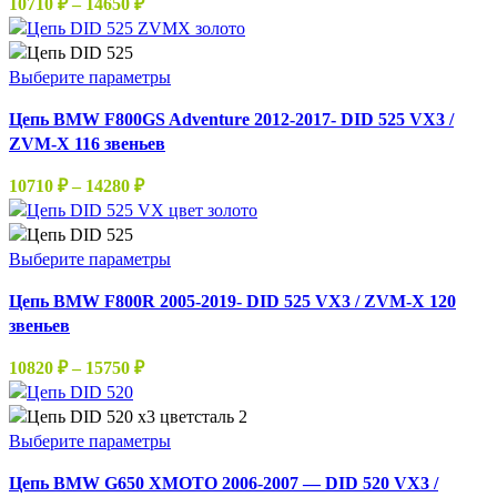
Диапазон
10710
₽
–
14650
₽
Опции
цен:
можно
10710 ₽
выбрать
–
Этот
Выберите параметры
на
14650 ₽
товар
странице
Цепь BMW F800GS Adventure 2012-2017- DID 525 VX3 /
имеет
товара.
ZVM-X 116 звеньев
несколько
вариаций.
Диапазон
10710
₽
–
14280
₽
Опции
цен:
можно
10710 ₽
выбрать
–
Этот
Выберите параметры
на
14280 ₽
товар
странице
Цепь BMW F800R 2005-2019- DID 525 VX3 / ZVM-X 120
имеет
товара.
звеньев
несколько
вариаций.
Диапазон
10820
₽
–
15750
₽
Опции
цен:
можно
10820 ₽
выбрать
–
Этот
Выберите параметры
на
15750 ₽
товар
странице
Цепь BMW G650 XMOTO 2006-2007 — DID 520 VX3 /
имеет