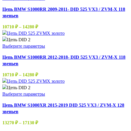
на
12810 ₽
товар
странице
Цепь BMW S1000RR 2009-2011- DID 525 VX3 / ZVM-X 118
имеет
товара.
звеньев
несколько
вариаций.
Диапазон
10710
₽
–
14280
₽
Опции
цен:
можно
10710 ₽
выбрать
–
Этот
Выберите параметры
на
14280 ₽
товар
странице
Цепь BMW S1000RR 2012-2018- DID 525 VX3 / ZVM-X 118
имеет
товара.
звеньев
несколько
вариаций.
Диапазон
10710
₽
–
14280
₽
Опции
цен:
можно
10710 ₽
выбрать
–
Этот
Выберите параметры
на
14280 ₽
товар
странице
Цепь BMW S1000XR 2015-2019 DID 525 VX3 / ZVM-X 128
имеет
товара.
звеньев
несколько
вариаций.
Диапазон
13270
₽
–
17130
₽
Опции
цен: