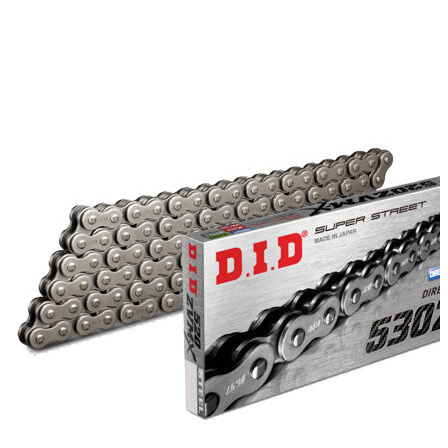
цен:
можно
10710 ₽
выбрать
–
на
14280 ₽
странице
товара.