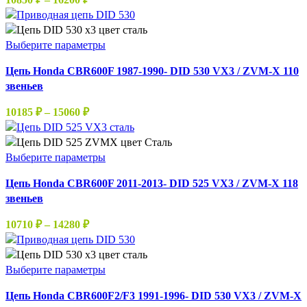
Опции
цен:
можно
10850 ₽
выбрать
–
Этот
Выберите параметры
на
16200 ₽
товар
странице
Цепь Honda CBR600F 1987-1990- DID 530 VX3 / ZVM-X 110
имеет
товара.
звеньев
несколько
вариаций.
Диапазон
10185
₽
–
15060
₽
Опции
цен:
можно
10185 ₽
выбрать
–
Этот
Выберите параметры
на
15060 ₽
товар
странице
Цепь Honda CBR600F 2011-2013- DID 525 VX3 / ZVM-X 118
имеет
товара.
звеньев
несколько
вариаций.
Диапазон
10710
₽
–
14280
₽
Опции
цен:
можно
10710 ₽
выбрать
–
Этот
Выберите параметры
на
14280 ₽
товар
странице
Цепь Honda CBR600F2/F3 1991-1996- DID 530 VX3 / ZVM-X
имеет