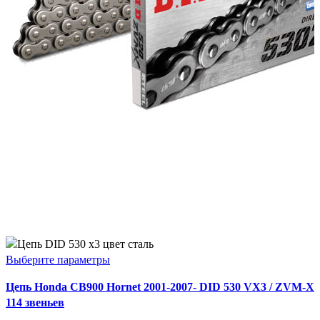
Этот
Выберите параметры
товар
Цепь Honda CB900 Hornet 2001-2007- DID 530 VX3 / ZVM-X
имеет
114 звеньев
несколько