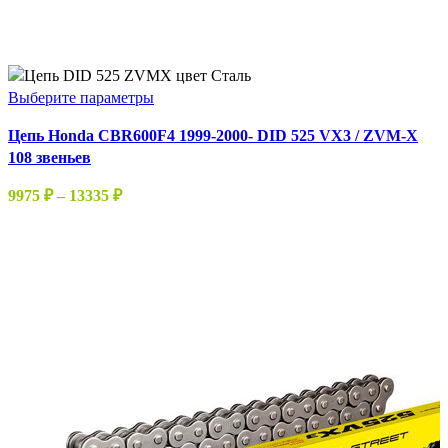
Этот
Выберите параметры
товар
Цепь Honda CBR600F4 1999-2000- DID 525 VX3 / ZVM-X
имеет
108 звеньев
несколько
вариаций.
Диапазон
9975
₽
–
13335
₽
Опции
цен:
можно
9975 ₽
выбрать
–
на
13335 ₽
странице
товара.