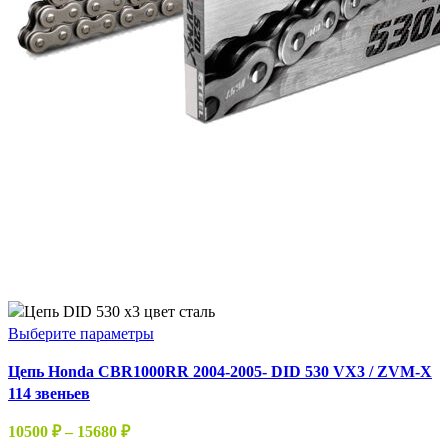
Этот
Выберите параметры
товар
Цепь Honda CBR1000RR 2004-2005- DID 530 VX3 / ZVM-X
имеет
114 звеньев
несколько
вариаций.
Диапазон
10500
₽
–
15680
₽
Опции