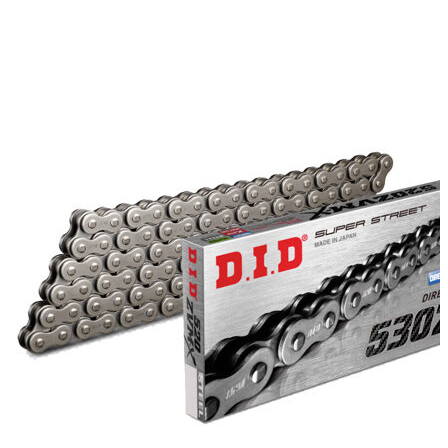
цен:
можно
10500 ₽
выбрать
–
на
15680 ₽
странице
товара.