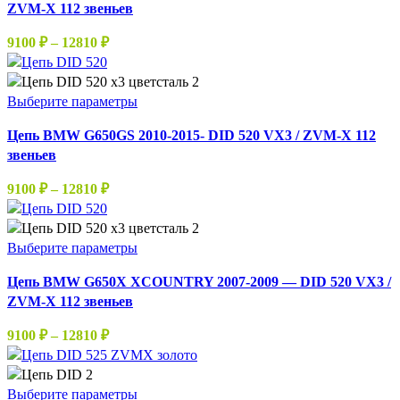
товара.
ZVM-X 112 звеньев
несколько
вариаций.
Диапазон
9100
₽
–
12810
₽
Опции
цен:
можно
9100 ₽
выбрать
–
Этот
Выберите параметры
на
12810 ₽
товар
странице
Цепь BMW G650GS 2010-2015- DID 520 VX3 / ZVM-X 112
имеет
товара.
звеньев
несколько
вариаций.
Диапазон
9100
₽
–
12810
₽
Опции
цен:
можно
9100 ₽
выбрать
–
Этот
Выберите параметры
на
12810 ₽
товар
странице
Цепь BMW G650X XCOUNTRY 2007-2009 — DID 520 VX3 /
имеет
товара.
ZVM-X 112 звеньев
несколько
вариаций.
Диапазон
9100
₽
–
12810
₽
Опции
цен:
можно
9100 ₽
выбрать
–
Этот
Выберите параметры