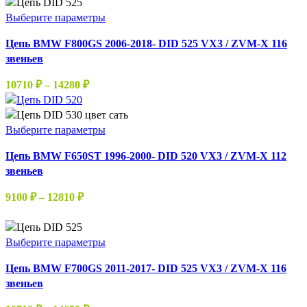
11250 ₽
выбрать
–
Этот
Выберите параметры
на
14280 ₽
товар
странице
Цепь BMW F800GS 2006-2018- DID 525 VX3 / ZVM-X 116
имеет
товара.
звеньев
несколько
вариаций.
Диапазон
10710
₽
–
14280
₽
Опции
цен:
можно
10710 ₽
выбрать
–
Этот
Выберите параметры
на
14280 ₽
товар
странице
Цепь BMW F650ST 1996-2000- DID 520 VX3 / ZVM-X 112
имеет
товара.
звеньев
несколько
вариаций.
Диапазон
9100
₽
–
12810
₽
Опции
цен:
можно
9100 ₽
выбрать
–
Этот
Выберите параметры
на
12810 ₽
товар
странице
Цепь BMW F700GS 2011-2017- DID 525 VX3 / ZVM-X 116
имеет
товара.
звеньев
несколько
вариаций.