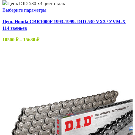
Этот
Выберите параметры
товар
Цепь Honda CBR1000F 1993-1999- DID 530 VX3 / ZVM-X
имеет
114 звеньев
несколько
вариаций.
Диапазон
10500
₽
–
15680
₽
Опции
цен:
можно
10500 ₽
выбрать
–
на
15680 ₽
странице
товара.