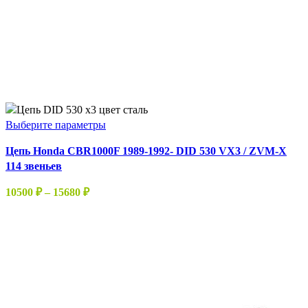
Этот
Выберите параметры
товар
Цепь Honda CBR1000F 1989-1992- DID 530 VX3 / ZVM-X
имеет
114 звеньев
несколько
вариаций.
Диапазон
10500
₽
–
15680
₽
Опции
цен:
можно
10500 ₽
выбрать
–
на
15680 ₽
странице
товара.