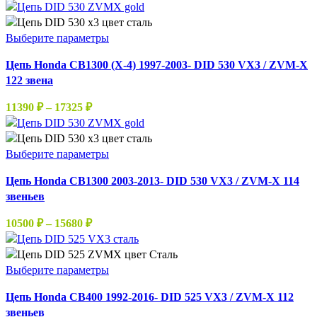
цен:
можно
11030 ₽
выбрать
–
Этот
Выберите параметры
на
16485 ₽
товар
странице
Цепь Honda CB1300 (X-4) 1997-2003- DID 530 VX3 / ZVM-X
имеет
товара.
122 звена
несколько
вариаций.
Диапазон
11390
₽
–
17325
₽
Опции
цен:
можно
11390 ₽
выбрать
–
Этот
Выберите параметры
на
17325 ₽
товар
странице
Цепь Honda CB1300 2003-2013- DID 530 VX3 / ZVM-X 114
имеет
товара.
звеньев
несколько
вариаций.
Диапазон
10500
₽
–
15680
₽
Опции
цен:
можно
10500 ₽
выбрать
–
Этот
Выберите параметры
на
15680 ₽
товар
странице
Цепь Honda CB400 1992-2016- DID 525 VX3 / ZVM-X 112
имеет
товара.
звеньев
несколько