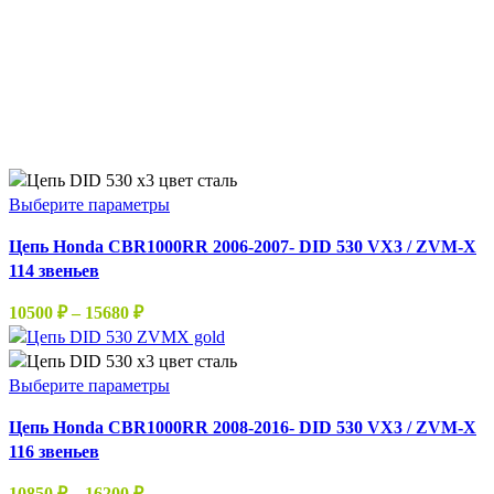
Этот
Выберите параметры
товар
Цепь Honda CBR1000RR 2006-2007- DID 530 VX3 / ZVM-X
имеет
114 звеньев
несколько
вариаций.
Диапазон
10500
₽
–
15680
₽
Опции
цен:
можно
10500 ₽
выбрать
–
Этот
Выберите параметры
на
15680 ₽
товар
странице
Цепь Honda CBR1000RR 2008-2016- DID 530 VX3 / ZVM-X
имеет
товара.
116 звеньев
несколько
вариаций.
Диапазон
10850
₽
–
16200
₽