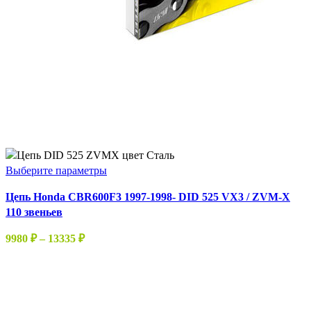
Этот
Выберите параметры
товар
Цепь Honda CBR600F3 1997-1998- DID 525 VX3 / ZVM-X
имеет
110 звеньев
несколько
вариаций.
Диапазон
9980
₽
–
13335
₽
Опции
цен:
можно
9980 ₽
выбрать
–
на
13335 ₽
странице