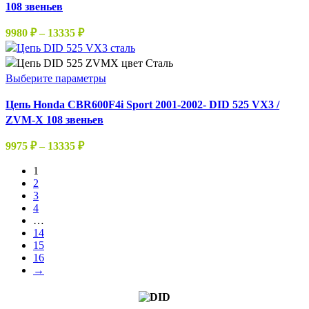
108 звеньев
несколько
вариаций.
Диапазон
9980
₽
–
13335
₽
Опции
цен:
можно
9980 ₽
выбрать
–
Этот
Выберите параметры
на
13335 ₽
товар
странице
Цепь Honda CBR600F4i Sport 2001-2002- DID 525 VX3 /
имеет
товара.
ZVM-X 108 звеньев
несколько
вариаций.
Диапазон
9975
₽
–
13335
₽
Опции
цен:
можно
1
9975 ₽
2
выбрать
–
3
на
13335 ₽
4
странице
…
товара.
14
15
16
→